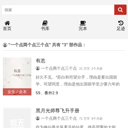
首页
书库
完本
足迹
"一个点两个点三个点" 共有 "3" 部作品：
有恙
一个点两个点三个点
21 万字 2个月前
好久不见。*苏白和司望分手，理由是要出国留
学。司望同意，理由是他出国留学至少要六年的
时间才回来。“六年之后，我估计孩子都能抱俩
女生 / 全本
59、番外2.9
了。”司望说。苏白由衷地祝愿司望日后相亲成
功，莫说六年抱俩，三年抱俩都行。*六年后苏白
黑月光师尊飞升手册
回国，他和司望共同的朋友谈起司望，叹息说这
人都快三十了，还跟个小孩似的，没半点结婚的
一个点两个点三个点
71 万字 9个月前
念头。“六年抱俩？”苏白抽.走司望指间的烟卷。
作为修仙界光风霁月的仙君、德高望重的大能，