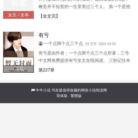
司望缓缓呼出一口气：“没办法，不孕不育。”*说
楸吾并不短暂的一生里害过三个人。 第一个是他
起来，司望
的师尊。 他将师尊的灵根挖出，而后剥皮剜心、
女生 / 全本
【全文完】
挫骨扬灰，不给师尊夺舍复生的机会。 第二个是
他的大师兄，以及道侣。 他将师兄引入歧途，令
有亏
师兄坠入魔道，被修仙界联合围困，关入镇魔塔
内，百年不见天日。 第三个便是他的徒弟，他亲
一个点两个点三个点
24 万字 2024-10-24
手养大的孩子。 他将徒弟养成宗门天骄，随后在
有亏是由作者：一个点两个点三个点所著，三号
徒弟最倾慕他的时候，夺去了徒弟的灵根，令徒
中文网免费提供有亏全文在线阅读。 三秒记住本
弟意外坠
站：三号中文网 网址：www.3hzw.com 有亏
/ 连载
第227章
牛牛小说
书友最值得收藏的网络小说阅读网
简体版
·
繁體版