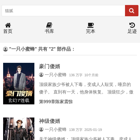
首页
书库
完本
足迹
"一只小蜜蜂" 共有 "2" 部作品：
豪门傻婿
一只小蜜蜂
136 万字 10个月前
顶级家族少爷被人下毒，变成人人耻笑，唾弃的
傻子。 直到有一天，他身体恢复。 顶级狂少，傲
世归来！
玄幻 / 连载
第999章陈家震惊
神级傻婿
一只小蜜蜂
138 万字 2025-01-19
关于神级傻婿： 顶级家族少爷被人下毒，变成人