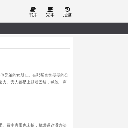
书库
完本
足迹
她是他兄弟的女朋友。在那帮言笑晏晏的公
染力。旁人都是上赶着巴结，喊他一声
朝她望来。此后交际寥寥。再见就是在相
里。费南舟眼也未抬，疏懒道这没办法