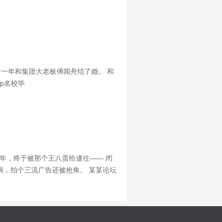
这一年和集团大老板傅闻舟结了婚。 和
p名校毕
年，终于被那个王八蛋给逮住—— 闭
演，拍个三流广告还被抢角。 某某论坛
年，她就参演了某知名导演的大制作。