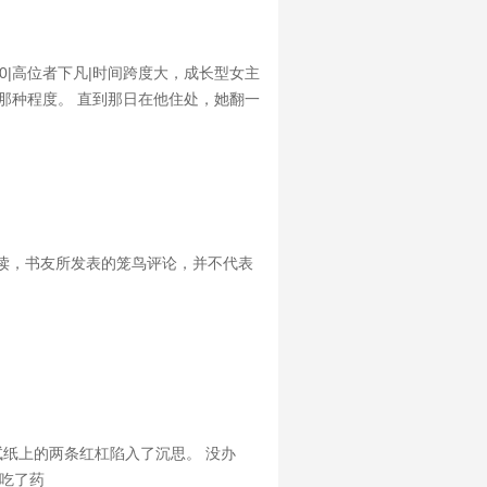
0|高位者下凡|时间跨度大，成长型女主
到那种程度。 直到那日在他住处，她翻一
ipad页面，看了一圈，轻描淡写地
读，书友所发表的笼鸟评论，并不代表
试纸上的两条红杠陷入了沉思。 没办
吃了药