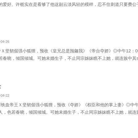
的爱好。许栀实在是看够了他这副云淡风轻的模样，忍不住刺道只要费公
。他终于抬起眼帘瞟她一眼，要笑不笑的回敬了她的打趣这里面也包括你
瞬间醒了，她怎么也不敢觊觎他。可
04-26
帝Ｘ坚韧倔强小狐狸，预收《皇兄总是觊觎我》《帝台夺娇》◎中午12：0
若春晓，倾国倾城。可她未婚生子，不止同宗姊妹瞧不上她，就连族中其余
常
04-22
厉铁血帝王Ｘ坚韧倔强小狐狸，预收《夺娇》《权臣和他的掌上妻》◎中午1
人，色若春晓，倾国倾城。可她未婚生子，不止同宗姊妹瞧不上她，就连族