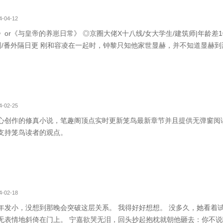
-04-12
or《与皇帝的养崽日常》 ◎京圈大佬X十八线/女大学生/建筑师|年龄差1
重圆/番外隔日更 刚和容凌在一起时，钟黎只知他家世显赫，并不知道显赫
地说：“这些，这些，都是我偶像。”不是影帝影后就是顶流。 他随手滑动
-02-25
心创作的修真小说，笔趣阁顶点实时更新笼鸟最新章节并且提供无弹窗阅
支持笼鸟读者的观点。
-02-18
年发小，没想到那晚会突破这层关系。 我得好好想想。 没多久，她看着
无表情地斜倚在门上。 宁嘉欲哭无泪，回头抄起抱枕就朝他砸去：你不说