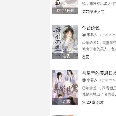
说，我没有玩多人行
大把排着队往上冲的
都市 / 连载
第72章正文完
浮想联翩。许栀的酒
帝台娇色
李暮夕
7 万字 2024-
◎年龄差7，疯批皇
城出了名的美人，色
/ 连载
恋爱
与皇帝的养崽日
李暮夕
7 万字 2024-
◎年龄差5，矜贵狠
梵是京城出了名的美
/ 连载
第 20 章 恋爱