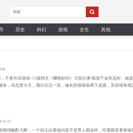
市
历史
科幻
游戏
女生
其他
个月前
右更新，不更作话请假~◎接档文《樱桃斜街》大院往事/真假千金初见时，
健谈，但态度大方，偶尔沉沉一笑，修长的指骨敲两下桌面，笑容很有感
古板又四平八稳地说：“赵先生，您好。”赵赟庭手里动作微顿，稍一挑眉，
还是在局子里，没想
-12-12
栀喝得酩酊大醉，一个劲儿拉着他问是不是男人都这样，吃着碗里看着锅