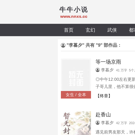
牛牛小说
www.nnxs.cc
首页
玄幻
武侠
都
"李暮夕" 共有 "9" 部作品：
等一场京雨
李暮夕
41 万字 5
◎中午12:00左
子哥儿里，他不算很
“四哥”，只有她，
女生 / 全本
【终章】
亲宴上。“上次见你
赴香山
李暮夕
42 万字 2024
遇见前男友那天，许