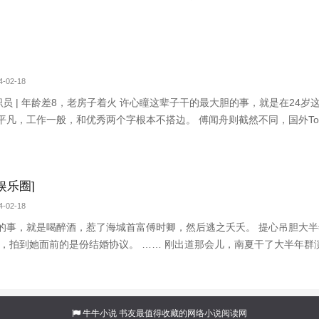
-02-18
员 | 年龄差8，老房子着火 许心瞳这辈子干的最大胆的事，就是在24岁
平凡，工作一般，和优秀两个字根本不搭边。 傅闻舟则截然不同，国外To
娱乐圈]
-02-18
的事，就是喝醉酒，惹了海城首富傅时卿，然后逃之夭夭。 提心吊胆大半
果，拍到她面前的是份结婚协议。 …… 刚出道那会儿，南夏干了大半年群
值高，演技佳，秒杀圈里一众表情包小花，奈何没资源。 谁知，才过半
不断，投资十几亿的电影
牛牛小说
书友最值得收藏的网络小说阅读网