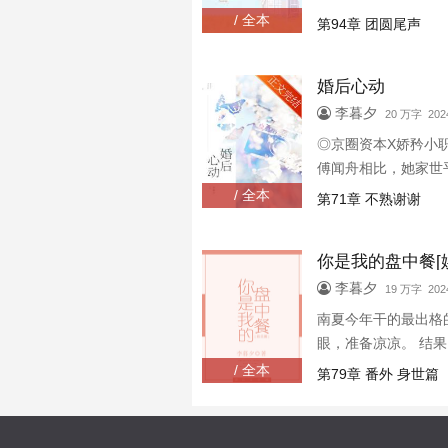
/ 全本
第94章 团圆尾声
婚后心动
李暮夕
20 万字 2024
◎京圈资本X娇矜小职
傅闻舟相比，她家世
/ 全本
第71章 不熟谢谢
你是我的盘中餐[
李暮夕
19 万字 2024
南夏今年干的最出格
眼，准备凉凉。 结
总有这样的帖子：颜
/ 全本
第79章 番外 身世篇
随后，各种资源源源