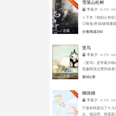
雪落山松树
李暮夕
43 万字 2024
☆下本《他的占有欲》
◎狼兔/养成/破镜
份春晚名单，兴致勃勃
/ 连载
分卷阅读260
说： “那你挑几个，
笼鸟
李暮夕
19 万字 2024
《笼鸟》是李暮夕精
笔趣阁顶点赞同或者
/ 连载
第061章
糊涂婚
李暮夕
23 万字 2024
宁嘉和韩霖当了十几
法，领证吧。韩霖面