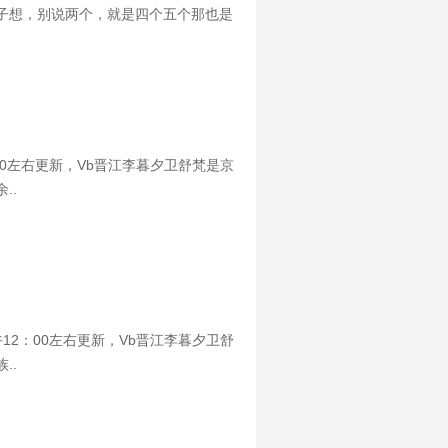
子想，别说两个，就是四个五个那也是
吗？年长者的撩拨，点到即止，却引人
0左右更新，Vb晋江李暮夕卫舒梵是京
..
2：00左右更新，Vb晋江李暮夕卫舒
..