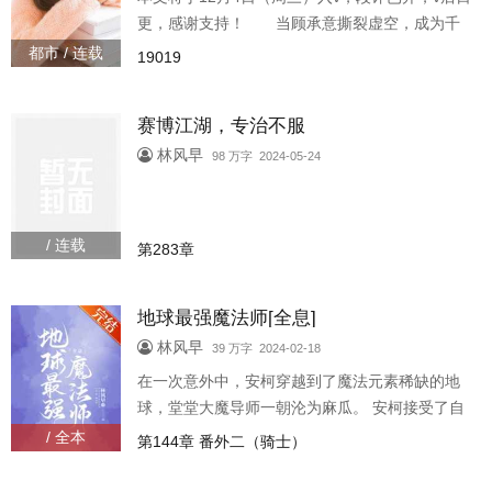
【我草，这不那个谁吗？楼主赶紧退队打车
更，感谢支持！ 当顾承意撕裂虚空，成为千
跑！】 【信我！有这
百年唯一一个飞升之人时，他以为等待自己的会
都市 / 连载
19019
是新的挑战。 然而睁开眼，见到的却是
繁华的现代都市。 原来自己原先身处的世
赛博江湖，专治不服
界，不过是一款游戏，而他只是游戏内的一名
npc。 顾承意毁灭吧，累了。 顾
林风早
98 万字 2024-05-24
承意彻底放下执念，开启了自己的摆烂人
生。 以前没有享受过的，通通都要享受一
遍！ 在这个新的
/ 连载
第283章
地球最强魔法师[全息]
林风早
39 万字 2024-02-18
在一次意外中，安柯穿越到了魔法元素稀缺的地
球，堂堂大魔导师一朝沦为麻瓜。 安柯接受了自
己成为一个普通人的现实，开始慢慢融入地球的
/ 全本
第144章 番外二（骑士）
生活。 直到他遇到了一款全息网游《永恒》。 安
柯兴致勃勃地买了游戏，登录进去后