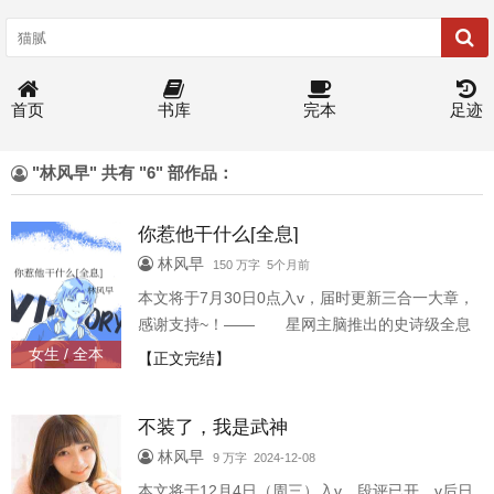
首页
书库
完本
足迹
"林风早" 共有 "6" 部作品：
你惹他干什么[全息]
林风早
150 万字 5个月前
本文将于7月30日0点入v，届时更新三合一大章，
感谢支持~！—— 星网主脑推出的史诗级全息
游戏《恒宇》的论坛上，有玩家发贴。 -
女生 / 全本
【正文完结】
【做任务的时候遇到个可爱的小武者，一起组队
了~】 帖子附带一张截图，图片里是个被偷拍
不装了，我是武神
的少年武者，脑后扎着英气的高马尾，眼睛亮亮
的。 几分钟后，帖子被回复挤
林风早
9 万字 2024-12-08
爆。 【快跑！！（撕心裂肺）】
本文将于12月4日（周三）入v，段评已开，v后日