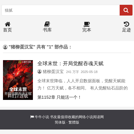
首页
书库
完本
足迹
"猪柳蛋汉宝" 共有 "1" 部作品：
全球末世：开局觉醒吞魂天赋
猪柳蛋汉宝
241 万字 2025-05-18
全球末世降临，人人开启数据面板，觉醒天赋能
力！ 亿万天赋，各不相同。 有人觉醒钻石品阶的
神级天赋，一飞冲天！ 有人觉醒黑铁品阶的垃圾
科幻 / 连载
第1152章 只能活一个！
天赋，泯然尘埃。 而上一世陆离觉醒天赋【吞
魂】，没有品阶！ 能吞千尸魂魄，夺万种天赋！
凝魂兵，铸魂卫！ 拥有如此逆天的天赋，却还是
牛牛小说
书友最值得收藏的网络小说阅读网
简体版
·
繁體版
抵不过人心的阴暗！ 重活一世，陆离誓要屠尽所
有背叛者！ 一步一步，登顶最强！！！（脑子扔