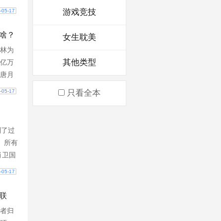
好苗
游戏竞技
-05-17
年后宗
此以后
啥？
女生耽美
江天淡
林为
不服，
其他类型
亿万
勿和现
唐月
过即
只不
-05-17
只看全本
苦养
到了过
 所有
肖卫国
 别人
-05-17
稀粥，
人，和
联
这个
者归
文、年