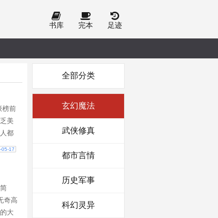
书库
完本
足迹
全部分类
玄幻魔法
豪榜前
乏美
武侠修真
人都
问，李
-05-17
都市言情
笑
门里
历史军事
深处
简
首富李
无奇高
科幻灵异
后，
的大