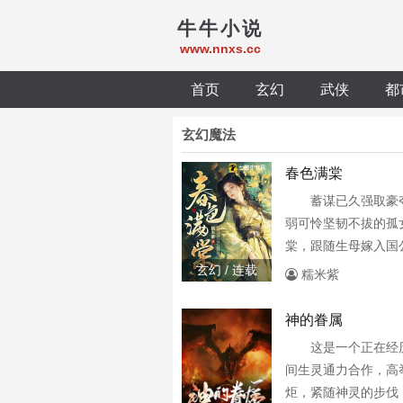
牛牛小说
www.nnxs.cc
首页
玄幻
武侠
都
玄幻魔法
春色满棠
蓄谋已久强取豪
弱可怜坚韧不拔的孤
棠，跟随生母嫁入国
三房继女。继父为了
玄幻 / 连载
糯米紫
书床上，生母为了利
人冲喜让她嫁毁容不
神的眷属
种命运，她阴差阳错
这是一个正在经
位高权重的北定王萧
间生灵通力合作，高
的关系。人前，他是
炬，紧随神灵的步伐