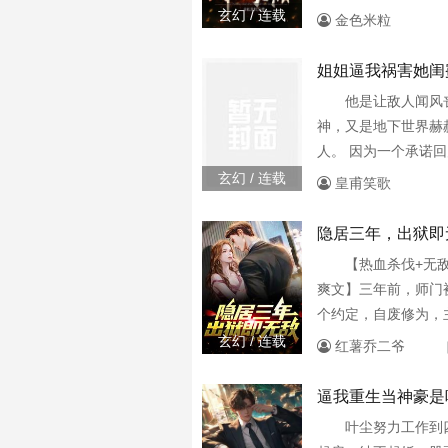
人后，他化身为狼，
追寻光明与希望。…
玄幻 / 连载
金色米粒
不敢奢求这场禁忌的
又渴望着力量的少年
一步步谋划，摆脱继
的祈求着神灵的垂怜
姐姐逼我祸害她闺
醒，向他投下视线。
他是让敌人闻风
量……你愿意用什么
神，又是地下世界赫
里，将自己包成粽子
人。 因为一个承诺
角落里。野蛮的...
下一夜风流，却被女
玄幻 / 连载
皇甫笑歌
着。 原本以为跟这
没想到对方竟然还是
隐居三年，出狱即
键的是，自己的姐姐
【热血杀伐+无敌
苏妲己：“刘浪，我
爽文】三年前，师门
给我挑一个！” 刘浪
个约定，自废修为，
题，我全要！” 各位
后，期限已至，莫海
玄幻 / 连载
红薯乔二爷
逼我祸害她闺蜜》还
势回归，震杀四方！
记向您QQ
为我颤抖，我的规矩，
逼我重生当神豪是
么？！你说你富可敌
叶尘努力工作到
中师父留下的一堆欠