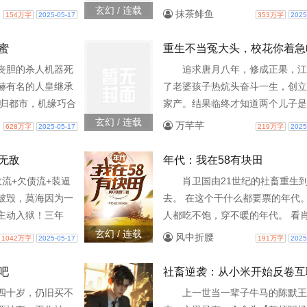
掠夺禁锢。姜心棠
意外...
…失去一切希望却
乘强者一眼看出是天生道体修仙的
玄幻 / 连载
抹茶鲱鱼
154万字
2025-05-17
353万字
2025
爱能开花结果。她
，跪在碑前，绝望
子，故此强行收徒闭关十年！ 十
父和生母
。陌生的存在被吵
门破产，江天无奈强势回归！ 自
蜜
重生不当冤大头，校花你着急
“好吵……想要力
强行一段神话展开。 面对强敌，
丧胆的杀人机器死
追求唐月八年，修成正果，江
来换？”……教室
淡一笑：“我无敌，你随意，如有
赫有名的人皇继承
了老婆孩子热炕头奋斗一生，创立
的精灵，独自坐在
那就干我！”【故事纯属虚构，切
回归都市，机缘巧合
家产。结果临终才知道两个儿子是
实挂钩，如有不合理地方，一笑而
方的哥哥抓了个正
和她的白月光的亲生儿子，而自己
玄幻 / 连载
万芊芊
628万字
2025-05-17
219万字
2025
可，别上纲上线哦】
个女人再无瓜葛，却
过一辈子是为他人做嫁衣。辛辛苦
姐姐的闺蜜。 最关
大的两个儿子亲
无敌
年代：我在58有块田
还不止一个闺蜜。
流+欠债流+装逼
肖卫国由21世纪的社畜重生
这么多闺蜜，你必须
被毁，莫海因为一
去。 在这个干什么都要票的年代。
：“小孩子才做选择
主动入狱！三年
人都吃不饱，穿不暖的年代。 看
书友要是觉得《姐姐
以无敌之姿态，强
如何带着空间一亩地，自食其力，
玄幻 / 连载
风中折腰
1042万字
2025-05-17
191万字
2025
不错的话请不要忘
“这一世我要让天地
吃窝窝头，我吃红烧肉。 别人喝
就是规矩！”“什
我喝佛跳墙。 顺带让自己最亲的
吧
社畜逆袭：从小米开始反卷互
国？！”莫海看着手
对自己好的人，吃饱穿暖。尽量在
四十岁，仍旧买不
上一世当一辈子牛马的陈默王
条，淡淡说了句：
年代过的好一点。 年代文、空间