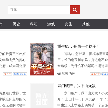
市
历史
科幻
游戏
女生
其他
重生83，开局一个袜子厂
夺的矜贵王爷vs娇
“李总，您长期占据福布斯富
女年幼丧父的姜心
三，长的也玉树临风，身边也不缺
公府，成为国公府
女追求，为什么不结婚呢？是这些
谋官职把她送老尚
如不了您的眼么?”听到记着的提
玄幻 / 全本
熬夜的神
71万字
2025-05-17
223万字
2025
益，送她给将死之
星锋眺望着远方，露出一个苦涩的
举的变态为逃脱这
容。我心里有扇门，里面住着人！
宗门破产，我下山无敌！
与名义上的大堂哥
那一大一小的两个身影，是他内心
历磨难的世界，世
宗门破产，我下山无敌！小说
迟发生了不该发生
永远不会愈合的血痂。......江州
举以信仰点燃的火
介： 上山十年，归来无敌！ 平平
大哥，清冷矜贵。
星锋，在一场公司的庆功宴上宿醉
，在无边的黑暗中
中生江天上学路上偶然被一个云游