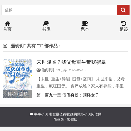
首页
书库
完本
足迹
"灏玥玥" 共有 "1" 部作品：
末世降临？我父母重生带我躺赢
灏玥玥
39 万字 2025-05-15
【末世+重生+异能+囤货+空间】 末世来临，父母
重生，疯狂囤货。 丧尸成堆？家人有异能，手里
有空间。 有人打上门？先过父母和哥哥这一关。
科幻 / 连载
第一百九十章 假借身份；顶楼女子
我就是吃瓜群众。 路上被打劫？没事，家人挥挥
手，送他们一路好走。再说了，物资？他们超多
的好叭。 父母：月牙，爸妈会好好保护你的。 哥
牛牛小说
书友最值得收藏的网络小说阅读网
简体版
·
繁體版
哥：你喜欢躺平？没事，哥罩着。 一个平常的傍
晚，地球穿过了一片游荡过来的星际尘埃，未知