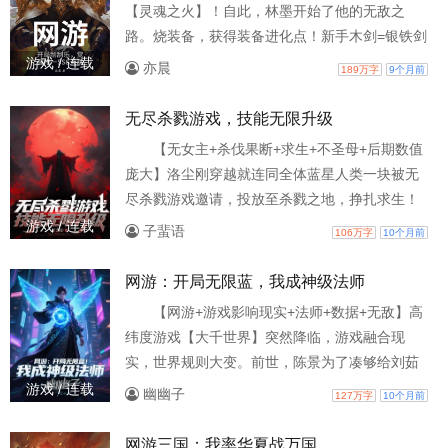
【灵魂之火】！自此，林墨开始了他的无敌之
路。烧装备，获得装备进化点！新手木剑=银铁剑
=流银巨剑=创世之刃=碎世·流光剑！烧技能，获
游戏 / 连载
亦晨
189万字
9个月前
得技能进化点！急速射击=二连射=三连射=五连射
=诛天·七星连射！烧宠物，获得宠物进化点！白狐
无尽杀戮游戏，技能无限升级
=三尾妖狐=六尾魔狐=九尾神狐=狐仙=狐族圣女=
【无女主+杀伐果断+求生+不圣母+后期数值
天惑·狐族女帝！三年后，当神谕吞噬现实，灭世
庞大】洛尘刚穿越就连同全体蓝星人类一块被无
主神引领虚空虫族大军降临的那一刻。世界各国
尽杀戮游戏邀请，投放至杀戮之地，挣扎求生！
相
当其他人还在为自己的S级天赋沾沾自喜的时候，
游戏 / 连载
子蜚语
106万字
10个月前
洛尘看了看自己打着三个问号的天赋。【永无止
境（？？？）：移除技能等级上限，每天可选定
网游：开局无限蓝，我成神级法师
一项技能提升1级！】白板技能垃圾？可我把它升
【网游+游戏影响现实+法师+数据+无敌】高
到9999级了呀！你SSS级天赋很牛？比的上我
纬度游戏【大千世界】突然降临，游戏融合现
9999级的传奇技能？不好意思！好像有点欺负人
实，世界规则大变。前世，陈景为了凑够给刘茹
了，那我
雪的彩礼和房子的钱，他付出了一切。甚至错过
游戏 / 连载
幽幽子
127万字
10个月前
了进入游戏【大千世界】的最佳时机。最后，刘
茹雪因为夫妻间感情不和的问题，将他告上法
网游三国：我率华夏战万国