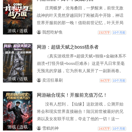
院。房子，车子，彩礼，全部被刘茹雪给卷走。
庄周蝶梦，沧海桑田，一梦醒来，前世无敌
陈景与双腿残疾的妹妹陈妖妖被扫地出门，妹妹
战神的叶天竟然穿越回到了刚被高中开除，神话
陈妖妖最终惨死街头。……重生归来，陈景与刘
世界开服前的那一晚！借助前世记忆，叶天开局
茹雪还未结婚。他第一时间
就截胡超神建村令，在三国建立无敌领地，全收
游戏 / 连载
我想吃鲈鱼
232万字
10个月前
集历史名将、最强兵种、三国美女、奇宝功法，
激战诸侯，争霸天下，一统八荒六合！10年之
网游：超级天赋之boss猎杀者
后，第三次世界大战在神话世界爆发，百国国战
（真实游戏世界+超级天赋+独狼+金融体系不
爆发！阴山隘口，漂亮国，东瀛国等23国组成的
崩溃+打怪升级+boss巨难杀）这是平凡日常里毫
西方联军，举世攻华，千万大军，异兽，器械遮
无预兆的穿越，它为所有人展开了一副新画卷。
天蔽日！叶天披甲持槊，
广袤无垠的位面里，有数不清的奇异世界罗列其
游戏 / 连载
卖活狂暴刷
84万字
10个月前
间。有人在此追寻寿命，挣脱生死大限；有人逐
鹿财富，要在这天地挣出富可敌国的金币；有人
网游融合现实！开服前充值万亿！
渴求力量，欲手握屠魔弑神之能，震碎枷锁；也
没有人想到，【仙缘】这款游戏，公测开始
有人痴迷冒险，要与奇幻瑰丽的生灵相遇。罗
将会和现实世界直接融合！陆沉前世被最好的兄
森：一个不合群的人，他追求财富，力量，以及
弟以及女友联手坑害，夺走了他的一切！这一
不乏味的世界。超
世，陆沉重生到【仙缘】内测的最后一天。他直
游戏 / 连载
雪糕的神
243万字
10个月前