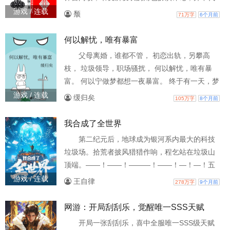
表笔趣阁顶点赞同或者支持角色扮演读者的观
游戏 / 连载
颓
71万字
6个月前
点。
何以解忧，唯有暴富
父母离婚，谁都不管， 初恋出轨，另攀高
枝， 垃圾领导，职场骚扰， 何以解忧，唯有暴
富。 何以宁做梦都想一夜暴富。 终于有一天，梦
想成了真。 【请问您是否愿意成为第16888位暴
游戏 / 连载
缓归矣
105万字
8个月前
富体验官，请在十秒内答复，过时视为拒绝，10
——】 何以宁：愿意，愿意，我愿意！ 但凡多犹
我合成了全世界
豫一秒都是对钱的不尊重。 第二天，喜中百亿彩
第二纪元后，地球成为银河系内最大的科技
票，空降福布斯富豪榜。 何以宁：我做梦都不敢
垃圾场。拾荒者披风猎猎作响，程乞站在垃圾山
这么美！！！ 阅读小提示： ①买买买情节多，
顶端。——！——！———！——！—！—！五
万亿吨科技垃圾中。少年将一件件垃圾合成专属
游戏 / 连载
王自律
278万字
9个月前
神器，从微末中崛起！...
网游：开局刮刮乐，觉醒唯一SSS天赋
开局一张刮刮乐，喜中全服唯一SSS级天赋