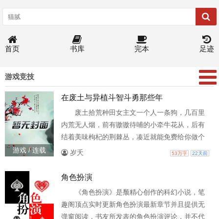
首页
书库
完本
足迹
游戏竞技
在废土与异植斗智斗勇那些年
废土拾荒种田女主文一个人一条狗，几百里
内荒无人烟，前有嗷嗷待哺的小牵牛花从，后有
结着美味枸杞的荆棘丛，凑近就能免费给你做个
全身针灸，左边有呲着尖利大牙，整天散发香味
游戏 / 连载
岁夭
53万字
22天前
勾引生物过去送菜的食人花邻居（群居），右有
单身独居黑寡妇蜘……哦，好的，它刚被住的更
角色扮演
远的树藤先生拖走了，听这动静，估计没后续
《角色扮演》是颓精心创作的科幻小说，笔
了，希望新来的邻居是个友善一...
趣阁顶点实时更新角色扮演最新章节并且提供无
弹窗阅读，书友所发表的角色扮演评论，并不代