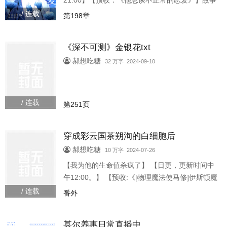
21:00】【预收：《他总谈不正常的恋爱》】故事
一你在阳台遇到了一只漂亮的鸟，它每天晚上都
/ 连载
第198章
会出现在那里。它会飞到你的掌心，时不时对你
炫耀身上的羽毛。你原以为它只是单..
《深不可测》金银花txt
郝想吃糖
32 万字 2024-09-10
/ 连载
第251页
穿成彩云国茶朔洵的白细胞后
郝想吃糖
10 万字 2024-07-26
【我为他的生命值杀疯了】 【日更，更新时间中
午12:00。】 【预收:《[物理魔法使马修]伊斯顿魔
法学校直播中》】 文案: 当我成为茶朔洵背后灵五
/ 连载
番外
年后， 我终于知道了我的身份和任务。 穿成了茶
朔洵的白细胞的我需要拯救英年早逝的茶朔洵，
甚尔养惠日常直播中
让他感知人生的美好，和他全身的细胞都爱着