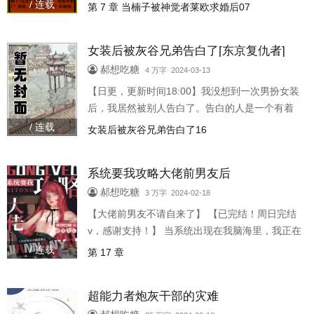
马修》】【不申榜，不入v，短篇】文案:上大学的
/ 连载
第 7 章 当楠子被神觉者莱欧求婚后07
齐木楠子玩了一款名为《和神觉者谈恋爱》的游
戏，在游戏里，自己是莱欧·..
女装后被灰谷兄弟告白了[东京复仇者]
郝想吃糖
4 万字 2024-03-13
【日更，更新时间18:00】我没想到一次男扮女装
后，我居然被别人告白了。告白的人是一个有着
两个麻花辫，发色很有特点，长相好看的不良少
/ 连载
女装后被灰谷兄弟告白了16
年，名字是灰谷兰。虽然对方脸长得好看，但是
这并不妨碍我将性别写在牌子上，..
系统要我攻略大佬前男友后
郝想吃糖
3 万字 2024-02-18
【大佬前男友不请自来了】 【已完结！周日完结
v，感谢支持！】 当系统出现在我脑海里，我正在
直播， 脑袋里的声音让我害怕自己是不是有精神
/ 连载
第 17 章
分裂的前兆， 于是我火速挂了精神科，确定自己
的精神健康。 系统很气，它草草地给我剧透我是
超能力者炮灰干部的灾难
一娱乐圈升级流爽文里的炮灰女配，需要攻略薄