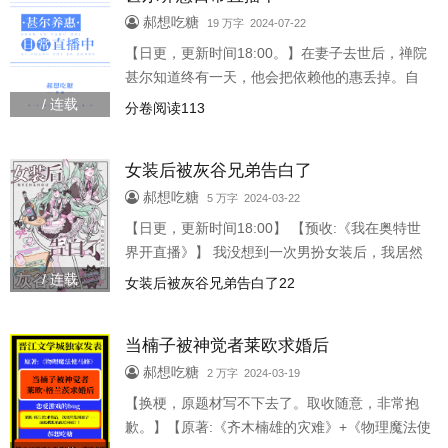
他。 这任务很感人，也很艰巨。 我看着和茶朔洵
郝想吃糖
19 万字 2024-07-22
一样的十岁身体，泪如雨下。 我还没长成能够保
【日更，更新时间18:00。】在妻子去世后，禅院
护他的靠谱模样，还有他根本没有注意
甚尔知道终有一天，他会把依赖他的惠丢掉。自
己并不适合守护什么，他也守护不了什么。所谓
/ 连载
分卷阅读113
的幸福都会在一瞬间消失，剩下的只有虚无和痛
苦。就在这个时候，禅院甚尔没有..
女装后被灰谷兄弟告白了
郝想吃糖
5 万字 2024-03-22
【日更，更新时间18:00】 【预收:《我在奥特世
界开直播》】 我没想到一次男扮女装后，我居然
被别人告白了。 告白的人是一个有着两个麻花
/ 连载
女装后被灰谷兄弟告白了22
辫，发色很有特点，长相好看的不良少年，名字
是灰谷兰。 虽然对方脸长得好看，但是这并不妨
当楠子被神觉者莱欧求婚后
碍我将性别写在牌子上，泼对方凉水。 「不好意
思，我是男的。」 灰谷兰还很淡定，只看了一
郝想吃糖
2 万字 2024-03-19
眼，又问我要不要交往。 我觉得他的脑袋有问
【换梗，原题材写不下去了。取收随意，非常抱
题，便直接拒绝。 但他并没有放弃，使用了钞能
歉。】【原著:《齐木楠雄的灾难》+《物理魔法使
力，