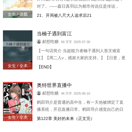
宽文分手， 可我的眼泪率先出卖了我自己。 他
对了。——森日真羽以为都市传说仅是传说，
99%都是假的，可他没想到自己居然碰到了1%的
女生 / 连载
21、开局被八尺大人追求后21
真实。在乡下度假的夏日夜晚，竹马八重露出了
本来的样貌，比两米还高出大概四十公分的身形
当楠子遇到富江
让他下意识问了一句:“八尺大人？”八重笑了，他
哭了，连夜坐车回了东京，买了很多护身符，并
郝想吃糖
69 万字 2025-07-30
在门口放了盐巴。风平浪静一段时间，让他以为
【一句话简介:当超能力者楠子遇到人形灾难富
之前的夏日夜晚在做梦。直到有一天森日看见一
江】【周二入v，感谢大家的支持。】【日更，更
陌生，个子很高
新时间12:00】文案:超能力者楠子穿越了，穿越到
女生 / 全本
【END】
了陌生的世界做陌生的转学生。当她还没有反应
过来是怎么回事，甚至也没有办法利用时光回溯
奥特世界直播中
回到原来的世界时，她班上的超级万人迷富江从
山坡上掉下来了……嗯，没有掉成。楠子接住了
郝想吃糖
46 万字 2025-06-10
富江。本来她以为这是一件再普通不过的好人好
鹤田羽介是普通的高中生，有一天他被绑定了直
事，可当她接住对方的那一刻，她突然看到了一
播系统，开启直播日常。鹤田羽介感觉自己的日
段文字——
常很无聊，没什么可直播的，但直播间的人可不
女生 / 全本
第122章 美好的未来（正文完）
那么认为。 他们觉得鹤田羽介所在的世界和经历
太有趣了。 大的宏观世界:像漫画剧情对地球虎视