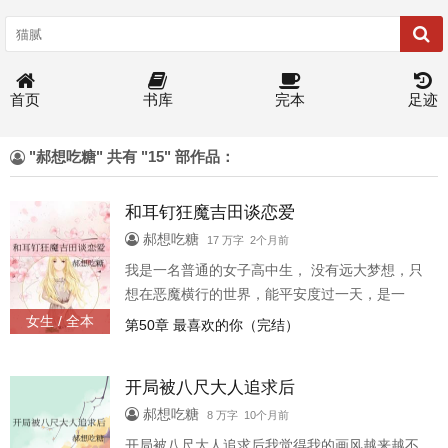
首页
书库
完本
足迹
"郝想吃糖" 共有 "15" 部作品：
和耳钉狂魔吉田谈恋爱
郝想吃糖
17 万字 2个月前
我是一名普通的女子高中生， 没有远大梦想，只
想在恶魔横行的世界，能平安度过一天，是一
天。 最近我还谈了恋爱， 恋爱对象是我小时候邻
女生 / 全本
第50章 最喜欢的你（完结）
居家的弟弟宽文。 他对我很好，会给我买吃的，
会送我回家， 我们也会看电影，去图书馆学习，
开局被八尺大人追求后
如果顺利，我们应该可以交往很久。 只是有一天
我发现我的恋爱对象居然有着章鱼触手， 我害怕
郝想吃糖
8 万字 10个月前
了， 我该不会被他吃掉吧。 我装作若无其事想和
开局被八尺大人追求后我觉得我的画风越来越不