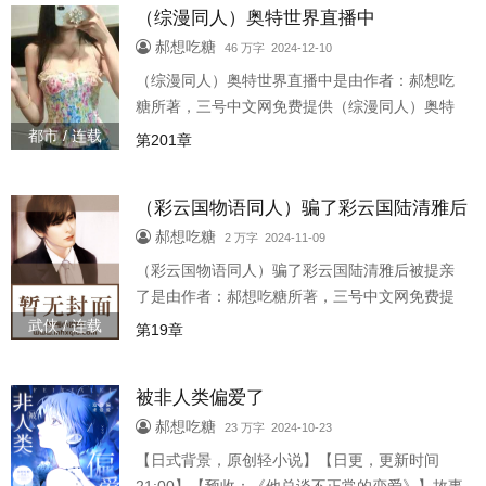
（综漫同人）奥特世界直播中
眈眈的外星人，层出不穷的怪兽，守护地球，保
护人类的迪迦。 小的微观世界:各种怪谈传说，让
郝想吃糖
46 万字 2024-12-10
他们目不暇接。 大小世界结合的光怪陆离中，鹤
（综漫同人）奥特世界直播中是由作者：郝想吃
田还凭借着押切同学的房子去了各种平行世界，
糖所著，三号中文网免费提供（综漫同人）奥特
那里居然
世界直播中全文在线阅读。 三秒记住本站：三号
都市 / 连载
第201章
中文网 网址：www.3hzw.com （综漫同人）奥特
世界直播中
（彩云国物语同人）骗了彩云国陆清雅后
被提亲了
郝想吃糖
2 万字 2024-11-09
（彩云国物语同人）骗了彩云国陆清雅后被提亲
了是由作者：郝想吃糖所著，三号中文网免费提
供（彩云国物语同人）骗了彩云国陆清雅后被提
武侠 / 连载
第19章
亲了全文在线阅读。 三秒记住本站：三号中文网
网址：www.3hzw.com （彩云国物语同人）骗了
被非人类偏爱了
彩云国陆清雅后被提亲了
郝想吃糖
23 万字 2024-10-23
【日式背景，原创轻小说】【日更，更新时间