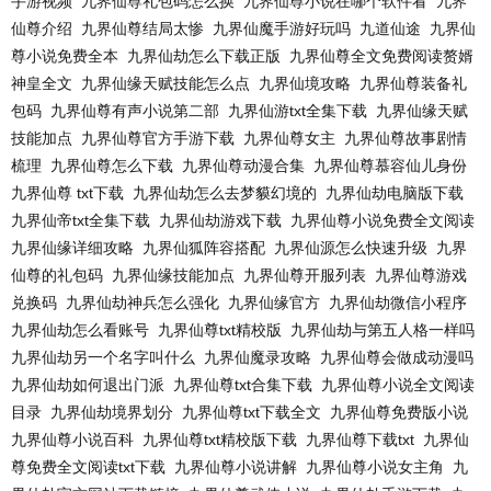
手游视频
九界仙尊礼包码怎么换
九界仙尊小说在哪个软件看
九界
仙尊介绍
九界仙尊结局太惨
九界仙魔手游好玩吗
九道仙途
九界仙
尊小说免费全本
九界仙劫怎么下载正版
九界仙尊全文免费阅读赘婿
神皇全文
九界仙缘天赋技能怎么点
九界仙境攻略
九界仙尊装备礼
包码
九界仙尊有声小说第二部
九界仙游txt全集下载
九界仙缘天赋
技能加点
九界仙尊官方手游下载
九界仙尊女主
九界仙尊故事剧情
梳理
九界仙尊怎么下载
九界仙尊动漫合集
九界仙尊慕容仙儿身份
九界仙尊 txt下载
九界仙劫怎么去梦貘幻境的
九界仙劫电脑版下载
九界仙帝txt全集下载
九界仙劫游戏下载
九界仙尊小说免费全文阅读
九界仙缘详细攻略
九界仙狐阵容搭配
九界仙源怎么快速升级
九界
仙尊的礼包码
九界仙缘技能加点
九界仙尊开服列表
九界仙尊游戏
兑换码
九界仙劫神兵怎么强化
九界仙缘官方
九界仙劫微信小程序
九界仙劫怎么看账号
九界仙尊txt精校版
九界仙劫与第五人格一样吗
九界仙劫另一个名字叫什么
九界仙魔录攻略
九界仙尊会做成动漫吗
九界仙劫如何退出门派
九界仙尊txt合集下载
九界仙尊小说全文阅读
目录
九界仙劫境界划分
九界仙尊txt下载全文
九界仙尊免费版小说
九界仙尊小说百科
九界仙尊txt精校版下载
九界仙尊下载txt
九界仙
尊免费全文阅读txt下载
九界仙尊小说讲解
九界仙尊小说女主角
九