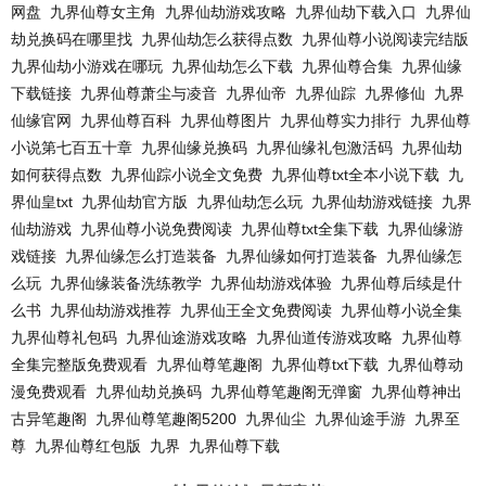
网盘
九界仙尊女主角
九界仙劫游戏攻略
九界仙劫下载入口
九界仙
劫兑换码在哪里找
九界仙劫怎么获得点数
九界仙尊小说阅读完结版
九界仙劫小游戏在哪玩
九界仙劫怎么下载
九界仙尊合集
九界仙缘
下载链接
九界仙尊萧尘与凌音
九界仙帝
九界仙踪
九界修仙
九界
仙缘官网
九界仙尊百科
九界仙尊图片
九界仙尊实力排行
九界仙尊
小说第七百五十章
九界仙缘兑换码
九界仙缘礼包激活码
九界仙劫
如何获得点数
九界仙踪小说全文免费
九界仙尊txt全本小说下载
九
界仙皇txt
九界仙劫官方版
九界仙劫怎么玩
九界仙劫游戏链接
九界
仙劫游戏
九界仙尊小说免费阅读
九界仙尊txt全集下载
九界仙缘游
戏链接
九界仙缘怎么打造装备
九界仙缘如何打造装备
九界仙缘怎
么玩
九界仙缘装备洗练教学
九界仙劫游戏体验
九界仙尊后续是什
么书
九界仙劫游戏推荐
九界仙王全文免费阅读
九界仙尊小说全集
九界仙尊礼包码
九界仙途游戏攻略
九界仙道传游戏攻略
九界仙尊
全集完整版免费观看
九界仙尊笔趣阁
九界仙尊txt下载
九界仙尊动
漫免费观看
九界仙劫兑换码
九界仙尊笔趣阁无弹窗
九界仙尊神出
古异笔趣阁
九界仙尊笔趣阁5200
九界仙尘
九界仙途手游
九界至
尊
九界仙尊红包版
九界
九界仙尊下载