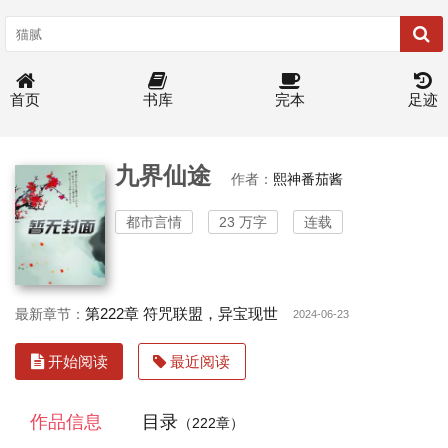
首页
书库
完本
足迹
九界仙途
作者：
熙神番茄酱
都市言情
23 万字
连载
第222章 符咒联盟，异宝现世
最新章节：
2024-06-23
开始阅读
最近阅读
作品信息
目录
（222章）