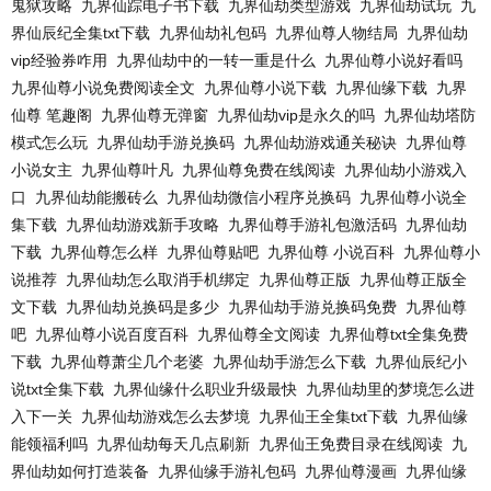
鬼狱攻略
九界仙踪电子书下载
九界仙劫类型游戏
九界仙劫试玩
九
界仙辰纪全集txt下载
九界仙劫礼包码
九界仙尊人物结局
九界仙劫
vip经验券咋用
九界仙劫中的一转一重是什么
九界仙尊小说好看吗
九界仙尊小说免费阅读全文
九界仙尊小说下载
九界仙缘下载
九界
仙尊 笔趣阁
九界仙尊无弹窗
九界仙劫vip是永久的吗
九界仙劫塔防
模式怎么玩
九界仙劫手游兑换码
九界仙劫游戏通关秘诀
九界仙尊
小说女主
九界仙尊叶凡
九界仙尊免费在线阅读
九界仙劫小游戏入
口
九界仙劫能搬砖么
九界仙劫微信小程序兑换码
九界仙尊小说全
集下载
九界仙劫游戏新手攻略
九界仙尊手游礼包激活码
九界仙劫
下载
九界仙尊怎么样
九界仙尊贴吧
九界仙尊 小说百科
九界仙尊小
说推荐
九界仙劫怎么取消手机绑定
九界仙尊正版
九界仙尊正版全
文下载
九界仙劫兑换码是多少
九界仙劫手游兑换码免费
九界仙尊
吧
九界仙尊小说百度百科
九界仙尊全文阅读
九界仙尊txt全集免费
下载
九界仙尊萧尘几个老婆
九界仙劫手游怎么下载
九界仙辰纪小
说txt全集下载
九界仙缘什么职业升级最快
九界仙劫里的梦境怎么进
入下一关
九界仙劫游戏怎么去梦境
九界仙王全集txt下载
九界仙缘
能领福利吗
九界仙劫每天几点刷新
九界仙王免费目录在线阅读
九
界仙劫如何打造装备
九界仙缘手游礼包码
九界仙尊漫画
九界仙缘