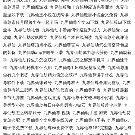
仙尊语录
九界仙魔游戏
九界仙尊和十方乾坤应该先看哪本
九界仙
魔游戏下载
九界仙王小说在线阅读
九界仙魔志小说全文免费
九界
仙尊素伶月跟萧尘在一起了吗
九界仙尊全文txt下载
九界仙尊txt下载
全本
九界仙劫礼包
九界仙劫手游如何快速提升战力
九界仙缘手游
攻略
九界仙劫攻略图文
九界仙尊全本在线阅读
九界仙尊小说评论
九界仙
九界仙尊顶点小说
九界仙尊官网
九界仙劫怎么清空背包里
的装备
九界仙劫app在哪里下载
九界仙劫体力怎么获得
九界仙劫新
手
九界仙劫转生丹怎么获得
九界仙劫怎么绑定手机号
九界仙途千
年
九界仙劫秘典有什么用
九界仙尊1-80集完整版免费
九界仙尊萧
尘有几个老婆
九界仙劫精力值怎么获得
九界仙尊讲了什么
九界仙
尊软件下载
九界仙缘账号
九界仙尊林天
九界仙尊全集完整版
九界
仙尊有第二部吗
九界仙劫是谁代言的
九界仙尊列表
九界仙尊最新
章节无弹窗
九界仙劫游戏直播
九界仙尊十方乾坤哪个好看
九界仙
尊类型小说
九界仙劫每日任务能领多少钻石
九界仙尊萧尘老婆
九
界仙劫怎么转移账号
九界仙尊 视频
九界仙劫手游 游戏
九界仙劫符
文怎么配
九界仙尊全文免费在线阅读
九界仙尊电子书
九界仙尊txt
电子书免费下载
九界仙尊txt免费下载
九界仙尊182完整版
九界仙尊