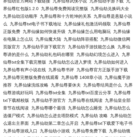
界仙劫官方网站下载链接
九界仙尊武侠小说
九界仙劫手游下载
九
界仙尊红包版1.2.0
九界仙尊免费阅读完整版
九界仙劫兑换码大全
九界仙劫活动顺序
九界仙尊和十方乾坤的关系
九界仙尊是悬疑小说
么
九界仙尊txt电子书下载地址
九界仙缘礼包激活码领取
九界仙尊
正版免费
九界仙缘如何快速升级
九界仙缘怎么用电脑玩
九界仙缘
在电脑上怎么玩
九界仙魔大陆
九界仙劫阵容搭配
九界仙劫微信网
页版官方
九界仙劫手游下载官方
九界仙劫手游技能怎么换
九界仙
尊讲的是什么
九界仙劫礼包码在哪里
九界仙劫幻境怎么进入
九界
仙尊txt全集下载完整版
九界仙劫怎么进入梦境
九界仙劫如何进入
九界仙尊有声小说在线
九界仙尊书评
九界仙尊官方正版手游下载
九界仙尊完整版免费在线观看
九界仙尊 1408章小说
九界仙魔手游
推荐
九界仙缘洗练攻略
九界仙尊要休夫
九界仙尊结局是什么
九界
仙尊游戏好玩吗
九界仙尊txt全集
九界仙尊txt百度云分享
九界仙尊
txt下载精校版
九界仙劫手游官方
九界仙尊在线阅读
九界仙皇全部
章节在线阅读
九界仙尊哪个最强
九界仙劫怎么睡觉
九界仙劫怎么
选僵尸模式
九界仙劫怎么进去塔防模式
九界仙劫 攻略
九界仙劫怎
么退出主界面
九界仙劫第二章怎么开启
九界仙尊txt下载爱下电子书
九界仙尊游戏入口
九界仙劫小游戏
九界仙尊免费下载
九界仙劫饿