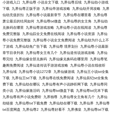
小游戏入口
九界仙尊 小说全文下载
九界仙尊后续
九界仙劫小游戏
下载
九界仙尊正版手游
九界仙帝游戏攻略
九界仙劫开局攻略
九界
仙劫充值折扣
九界仙尊小说最新章节
九界仙尊在哪里看
九界仙尊
萧尘最后的结局如何
九界仙尊txt微盘
九界仙尊的女主角
九界仙劫
兑换码在哪里
九界仙尊游戏攻略
九界仙尊小说在线阅读
九界仙尊
免费完整版
九界仙踪全文免费在线阅读
九界仙尊小说资源
九界仙
尊小说免费完整版
九界仙尊小说全文免费阅读
九界仙劫为什么上不
了游戏
九界仙劫免广告下载
九界仙尊 境界划分
九界仙尊小说最新
章节目录列表
九界仙尊女主有几个
九界仙道传说游戏攻略
九界仙
尊完结
九界仙缘全部兑换码
九界仙缘兑换码在哪里用
九界仙尊笔
趣阁免费阅读
九界仙道传说手游游戏攻略
九界仙尊小说在线收听
九界仙域
九界仙尊小说1272章
九界仙缘游戏
九界仙王小说txt全集
下载
九界仙王txt下载
九界仙尊在线免费阅读
九界仙辰纪txt全集免
费下载
九界仙劫在哪玩
九界仙尊有声小说静听网下载
九界仙尊同
类小说
九界仙缘激活码
九界仙尊txt微盘下载
九界仙尊txt完本下载
九界仙尊有声小说免费听
九界独尊
九界仙尊女主角有几个
九界仙
劫链接
九界仙尊txt下载免费
九界仙劫在哪下载
九界仙界
九界仙尊
txt百度网盘
九界仙尊2
九界仙尊好看不
九界佛皇
九界仙尊txt下载