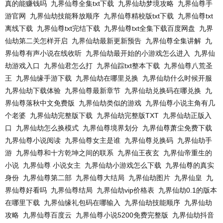
真的能赚钱吗
九界仙尊全集txt下载
九界仙劫梦境攻略
九界仙尊手
游官网
九界仙劫技能释放顺序
九界仙尊精校版txt下载
九界仙尊txt
离线下载
九界仙尊txt完结下载
九界仙尊txt全集下载百度网盘
九界
仙劫第二关怎样开启
九界仙劫最新更新预告
九界仙尊全集讲解
九
界仙尊有声小说在线收听
九界仙劫最开始的小游戏怎么进入
九界仙
劫游戏入口
九界仙君怎么打
九界仙踪txt整本下载
九界仙尊八荒圣
王
九界仙缘手游下载
九界仙劫在哪里兑换
九界仙劫什么时候开服
九界仙劫下载体验
九界仙尊最新章节
九界仙劫兑换码在哪兑换
九
界仙尊落秋中文免费版
九界仙劫类似的游戏
九界仙尊小说主角有几
个老婆
九界仙劫完整版下载
九界仙劫完整版TXT
九界仙劫正版入
口
九界仙劫怎么换模式
九界仙尊境界划分
九界仙尊萧尘免费下载
九界仙尊小说阅读
九界仙尊女主是谁
九界仙尊兑换码
九界仙劫手
游
九界仙尊和十方乾坤之间的联系
九界仙王夜玄
九界仙帝重生的
小说
九界仙尊 小说女主
九界仙劫小游戏怎么下载
九界仙尊的真实
身份
九界仙尊第二部
九界仙尊大结局
九界仙劫图片
九界仙皇
九
界仙尊好看吗
九界仙尊结局
九界仙劫vip价格表
九界仙劫0.1的版本
在哪里下载
九界仙缘礼包码在哪输入
九界仙劫技能顺序
九界仙劫
攻略
九界仙尊百度云
九界仙尊小说5200免费完整版
九界仙劫抖音