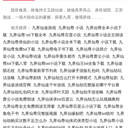
隐世修真，林逸持古玉踏仙途，掀修真界风云。身世谜团、正邪
激战，一场大陆命运的豪赌，探索九霄，傲视群雄……...
相关推荐：
九界仙途游戏
九界仙尊 小说
九界仙尊全本小说下
载
九界仙尊 txt下载全本
九界仙尊百度小说
九界仙尊小说全文阅读
九界仙尊类似的小说
九界仙尊小说全本下载
九界仙尊 小说下载
九
界仙尊免费txt下载
九界仙尊电子书下载
九界仙尊小说简介
九界仙
皇小说
九界仙尊动漫
九界仙帝重生都市
九界仙尊萧尘小说
九界仙
尊txt下载八零
九界仙尊txt小说下载
九界仙王txt全集下载
九界仙途
陨石杖
九界仙尊最新章节列表
九界仙缘手游版礼包码
九界仙劫玩
法攻略
九界仙尊剧情
九界仙劫怎么打开卡牌模式
九界仙尊短剧
九
界仙途游戏官网
九界仙途千年游戏
九界仙劫完整版在哪个平台看
九界仙劫礼包码大全
九界仙帝叶天阳
九界仙劫手游攻略
九界仙尊
萧尘小说免费阅读
九界仙侠录txt百度云
九界仙劫怎么玩视频教程
九界仙尊全文免费阅读无弹窗
九界仙尊百度云小说下载
九界仙尊全
集电子书
九界仙尊完整版视频
九界仙缘贴吧
九界仙尊txt校对
九界
仙劫购买次数不足怎么办
九界仙尊仙侠武侠类型小说
九界仙尊小说
的实力划分是什么
九界仙劫好玩吗
九界仙劫 抖音小游戏入口
九界