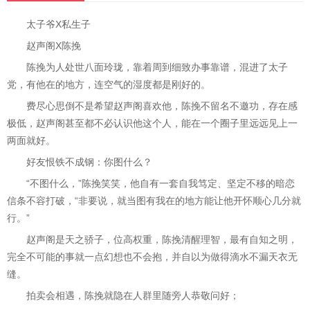
太子爷X私生子
赵声阁X陈挽
陈挽为人处世八面玲珑，靠着周到细致办事靠谱，混进了太子
党，有他在的地方，连空气的湿度都是刚好的。
费尽心思倒不是希望赵声阁喜欢他，陈挽不留名不邀功，存在感
极低，赵声阁甚至都不必认识他这个人，能在一个圈子里远远见上一
两面就好。
好友恨铁不成钢：你图什么？
“不图什么，”陈挽笑笑，他自有一套自我笃定、坚定不移的暗恋
信条不容打破，“非要说，就当图有我在的地方能让他开怀顺心几分就
行。”
赵声阁是天之骄子，位高权重，陈挽清醒理智，最有自知之明，
完全不可能的事就一点幻想也不会抱，并自以为做得滴水不漏天衣无
缝。
拍卖会相遇，陈挽就隐在人群里随旁人恭敬问好；