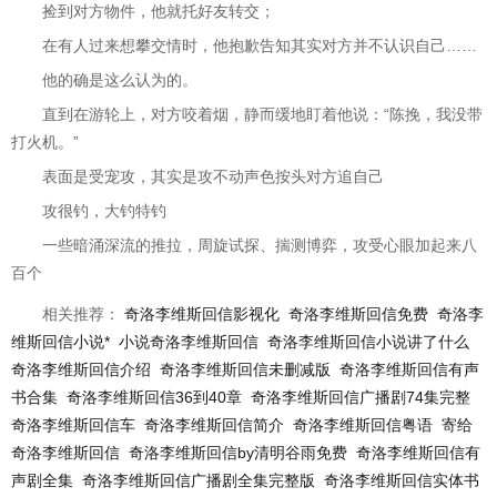
捡到对方物件，他就托好友转交；
在有人过来想攀交情时，他抱歉告知其实对方并不认识自己……
他的确是这么认为的。
直到在游轮上，对方咬着烟，静而缓地盯着他说：“陈挽，我没带
打火机。”
表面是受宠攻，其实是攻不动声色按头对方追自己
攻很钓，大钓特钓
一些暗涌深流的推拉，周旋试探、揣测博弈，攻受心眼加起来八
百个
相关推荐：
奇洛李维斯回信影视化
奇洛李维斯回信免费
奇洛李
维斯回信小说*
小说奇洛李维斯回信
奇洛李维斯回信小说讲了什么
奇洛李维斯回信介绍
奇洛李维斯回信未删减版
奇洛李维斯回信有声
书合集
奇洛李维斯回信36到40章
奇洛李维斯回信广播剧74集完整
奇洛李维斯回信车
奇洛李维斯回信简介
奇洛李维斯回信粤语
寄给
奇洛李维斯回信
奇洛李维斯回信by清明谷雨免费
奇洛李维斯回信有
声剧全集
奇洛李维斯回信广播剧全集完整版
奇洛李维斯回信实体书