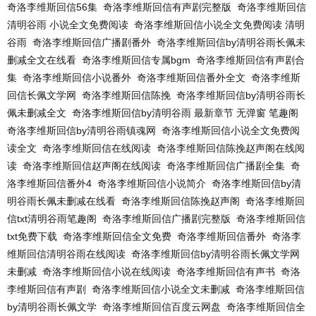
奇洛李维斯回信56集
奇洛李维斯回信有声剧完整版
奇洛李维斯回信
清明谷雨 小说全文免费阅读
奇洛李维斯回信小说全文免费阅读 清明
谷雨
奇洛李维斯回信广播剧番外
奇洛李维斯回信by清明谷雨长佩未
删减全文在线看
奇洛李维斯回信专属bgm
奇洛李维斯回信有声剧合
集
奇洛李维斯回信小说番外
奇洛李维斯回信番外全文
奇洛李维斯
回信长佩文学网
奇洛李维斯回信陈挽
奇洛李维斯回信by清明谷雨长
佩未删减全文
奇洛李维斯回信by清明谷雨 最新章节 无弹窗 笔趣阁
奇洛李维斯回信by清明谷雨镇魂网
奇洛李维斯回信小说全文免费阅
读全文
奇洛李维斯回信在线阅读
奇洛李维斯回信陈挽赵声阁在线阅
读
奇洛李维斯回信赵声阁在线阅读
奇洛李维斯回信广播剧全集
奇
洛李维斯回信番外4
奇洛李维斯回信小说简介
奇洛李维斯回信by清
明谷雨长佩未删减在线看
奇洛李维斯回信陈挽赵声阁
奇洛李维斯回
信txt清明谷雨笔趣阁
奇洛李维斯回信广播剧完整版
奇洛李维斯回信
txt免费下载
奇洛李维斯回信全文免费
奇洛李维斯回信番外
奇洛李
维斯回信清明谷雨在线阅读
奇洛李维斯回信by清明谷雨长佩文学网
未删减
奇洛李维斯回信小说在线阅读
奇洛李维斯回信有声书
奇洛
李维斯回信有声剧
奇洛李维斯回信小说全文未删减
奇洛李维斯回信
by清明谷雨长佩文学
奇洛李维斯回信百度云网盘
奇洛李维斯回信全