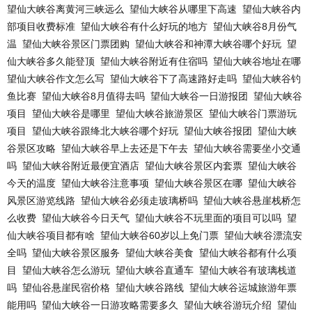
望仙大峡谷离黄河三峡远么
望仙大峡谷从哪里下高速
望仙大峡谷内
部项目收费标准
望仙大峡谷有什么好玩的地方
望仙大峡谷8月份气
温
望仙大峡谷景区门票团购
望仙大峡谷和神潭大峡谷哪个好玩
望
仙大峡谷多久能登顶
望仙大峡谷附近有住宿吗
望仙大峡谷地址在哪
望仙大峡谷作文怎么写
望仙大峡谷下了高速路好走吗
望仙大峡谷钓
鱼比赛
望仙大峡谷8月值得去吗
望仙大峡谷一日游报团
望仙大峡谷
项目
望仙大峡谷是哪里
望仙大峡谷旅游景区
望仙大峡谷门票游玩
项目
望仙大峡谷跟绛北大峡谷哪个好玩
望仙大峡谷报团
望仙大峡
谷景区攻略
望仙大峡谷早上去还是下午去
望仙大峡谷需要坐小交通
吗
望仙大峡谷附近最便宜酒店
望仙大峡谷景区内套票
望仙大峡谷
今天的温度
望仙大峡谷注意事项
望仙大峡谷景区在哪
望仙大峡谷
风景区游览线路
望仙大峡谷必须走玻璃桥吗
望仙大峡谷悬崖栈桥怎
么收费
望仙大峡谷今日天气
望仙大峡谷不玩里面的项目可以吗
望
仙大峡谷项目都有啥
望仙大峡谷60岁以上免门票
望仙大峡谷漂流安
全吗
望仙大峡谷景区服务
望仙大峡谷美食
望仙大峡谷都有什么项
目
望仙大峡谷怎么游玩
望仙大峡谷直通车
望仙大峡谷有玻璃栈道
吗
望仙谷悬崖民宿价格
望仙大峡谷路线
望仙大峡谷运城旅游年票
能用吗
望仙大峡谷一日游攻略需要多久
望仙大峡谷游玩介绍
望仙