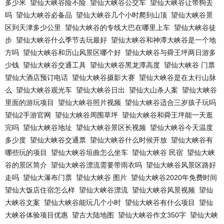
多少米
望仙大峡谷险不险
望仙大峡谷公交车
望仙大峡谷让带狗去
吗
望仙大峡谷必备品
望仙大峡谷几个小时爬到山顶
望仙大峡谷景
区到天津多少公里
望仙大峡谷的专线大巴在哪里上车
望仙大峡谷徒
步
望仙大峡谷什么季节去玩最好
望仙大峡谷和神潭大峡谷是一个地
方吗
望仙大峡谷和历山风景区哪个好
望仙大峡谷与舜王坪两日游多
少钱
望仙大峡谷交通工具
望仙大峡谷黑龙潭高度
望仙大峡谷 门票
望仙大酒店预订电话
望仙大峡谷摄影大赛
望仙大峡谷是在太行山脉
么
望仙大峡谷观光车
望仙大峡谷日出
望仙大山杀人案
望仙大峡谷
里面的游玩项目
望仙大峡谷照片视频
望仙大峡谷适合三岁孩子玩吗
望仙2手游官网
望仙大峡谷周围草坪
望仙大峡谷和舜王坪能一天逛
完吗
望仙大峡谷地址
望仙大峡谷景区长视频
望仙大峡谷今天温度
多少度
望仙大峡谷交通票
望仙大峡谷什么时候开放
望仙大峡谷有
哪些玩的项目
望仙大峡谷垣曲怎么坐车
望仙大峡谷 民宿
望仙大峡
谷的景区简介
望仙大峡谷漂流需要带雨衣吗
望仙大峡谷风景区路好
走吗
望仙大瀑布门票
望仙大峡谷 图片
望仙大峡谷2020年免费时间
望仙大饭店住宿怎么样
望仙大峡谷漂流
望仙大峡谷风景视频
望仙
大峡谷文案
望仙大峡谷能玩几个小时
望仙大峡谷有什么项目
望仙
大峡谷体验项目优惠
望古大陆地图
望仙大峡谷作文350字
望仙大峡