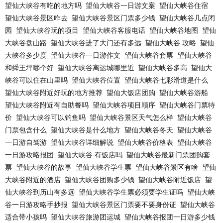
望仙大峡谷有吃的地方吗
望仙大峡谷一日游文案
望仙大峡谷住宿
望仙大峡谷景区咋去
望仙大峡谷景区门票多少钱
望仙大峡谷几点闭
园
望仙大峡谷玩的项目
望仙大峡谷客服电话
望仙大峡谷地图
望仙
大峡谷盘山路
望仙大峡谷进了大门还有多远
望仙大峡谷 攻略
望仙
大峡谷多少度
望仙大峡谷一日游作文
望仙大峡谷套票
望仙大峡谷
和舜王坪哪个好
望仙大峡谷离运城哪里近
望仙大峡谷多高
望仙大
峡谷可以住在山里吗
望仙大峡谷位置
望仙大峡谷七彩滑道是什么
望仙大峡谷附近好玩的地方推荐
望仙大饭店团购
望仙大峡谷游船
望仙大峡谷附近有自助餐吗
望仙大峡谷项目顺序
望仙大峡谷门票特
价
望仙大峡谷可以钓鱼吗
望仙大峡谷景区天气怎么样
望仙大峡谷
门票包含什么
望仙大峡谷是什么地方
望仙大峡谷冬天
望仙大峡谷
一日游自驾游
望仙大峡谷详细解说
望仙大峡谷价格表
望仙大峡谷
一日游攻略报团
望仙大峡谷 有饭店吗
望仙大峡谷最新门票团购套
票
望仙大峡谷的故事
望仙大峡谷学生票
望仙大峡谷景区有啥
望仙
大峡谷附近的酒店
望仙大峡谷团购多少钱
望仙大峡谷附近饭店
望
仙大峡谷到历山有多远
望仙大峡谷学生票必须要学生证吗
望仙大峡
谷一日游攻略手抄报
望仙大峡谷景区门票要不要身份证
望仙大峡谷
适合带小孩吗
望仙大峡谷旅游团运城
望仙大峡谷报团一日游多少钱