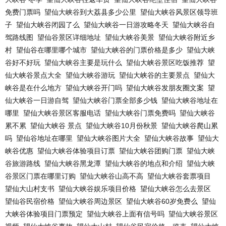
免费门票吗
望仙大峡谷到大荔县多少公里
望仙大峡谷风景区领导班
子
望仙大峡谷闭园了么
望仙大峡谷一日游攻略冬天
望仙大峡谷自
驾路线图
望仙谷景区详细地址
望仙大峡谷美景
望仙大峡谷附近乡
村
望仙谷在哪里哪个城市
望仙大峡谷的门票价格是多少
望仙大峡
谷好不好玩
望仙大峡谷主要是玩什么
望仙大峡谷景区吃饭推荐
望
仙大峡谷景点大全
望仙大峡谷游玩
望仙大峡谷的主要景点
望仙大
峡谷是在什么地方
望仙大峡谷开门吗
望仙大峡谷发朋友圈文案
望
仙大峡谷一日游自驾
望仙大峡谷门票全部多少钱
望仙大峡谷地址在
哪里
望仙大峡谷景区客服电话
望仙大峡谷门票免费吗
望仙大峡谷
累不累
望仙大峡谷 景点
望仙大峡谷10月份秋景
望仙大峡谷爬山累
吗
望仙谷地址在哪里
望仙大峡谷图片大全
望仙大峡谷故事
望仙大
峡谷优惠
望仙大峡谷体验项目订票
望仙大峡谷团购门票
望仙大峡
谷旅游路线
望仙大峡谷黑龙潭
望仙大峡谷的地点和介绍
望仙大峡
谷景区门票在哪里订购
望仙大峡谷山高不高
望仙大峡谷套票项目
望仙大山村支书
望仙大峡谷娱乐项目价格
望仙大峡谷怎么去景区
望仙谷民宿价格
望仙大峡谷周边景区
望仙大峡谷60岁免费么
望仙
大峡谷体验项目门票预定
望仙大峡谷上面有信号吗
望仙大峡谷景区