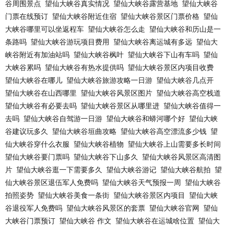
谷周围景点
望仙大峡谷真实情况
望仙大峡谷露营基地
望仙大峡谷
门票在线预订
望仙大峡谷附近住宿
望仙大峡谷景区门票价格
望仙
大峡谷哪里可以坐返程车
望仙大峡谷怎么走
望仙大峡谷和历山是一
条路吗
望仙大峡谷游玩项目费用
望仙大峡谷离运城有多远
望仙大
峡谷附近有加油站吗
望仙大峡谷枫叶
望仙大峡谷下山有车吗
望仙
大峡谷累吗
望仙大峡谷有热水提供吗
望仙大峡谷景区内项目收费
望仙大峡谷在哪儿
望仙大峡谷旅游攻略一日游
望仙大峡谷几点开
望仙大峡谷在山西哪里
望仙大峡谷风景区图片
望仙大峡谷高空栈道
望仙大峡谷有必要去吗
望仙大峡谷景区从哪里进
望仙大峡谷值得一
去吗
望仙大峡谷自驾游一日游
望仙大峡谷和蟒河哪个好
望仙大峡
谷建议玩多久
望仙大峡谷垣曲攻略
望仙大峡谷高空漂流多少钱
望
仙大峡谷穿什么衣服
望仙大峡谷植物
望仙大峡谷上山需要多长时间
望仙大峡谷要门票吗
望仙大峡谷下山多久
望仙大峡谷风景区高清图
片
望仙大峡谷逛一下需要多久
望仙大峡谷游记
望仙大峡谷航拍
望
仙大峡谷景区退伍军人免费吗
望仙大峡谷天气预报一周
望仙大峡谷
拍照姿势
望仙大峡谷美食一条街
望仙大峡谷景区内项目
望仙大峡
谷退役军人免费吗
望仙大峡谷风景区的套票
望仙大峡谷官网
望仙
大峡谷门票预订
望仙大峡谷 作文
望仙大峡谷在运城啥位置
望仙大