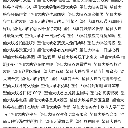
仙大峡谷有索道吗
望仙大峡谷 在哪里
望仙大峡谷公交线路
望仙大
峡谷全程多少米
望仙大峡谷和神潭大峡谷
望仙大峡谷日落
望仙大
峡谷环保作文
望仙大峡谷优惠团购
望仙大峡谷怎么拍照
望仙大峡
谷二日游攻略
望仙大峡谷明天的天气情况
望仙大峡谷和通天峡哪个
好玩
望仙大峡谷怎么样值得去吗
望仙大峡谷风景区夜景
望仙大峡
谷最近天气
望仙大峡谷一日游价格
望仙大峡谷漂流完能洗澡吗
望
仙大峡谷拍照技巧
望仙大峡谷残疾人免门票吗
望仙大峡谷海拔
望
仙大峡谷景区大门
望仙大峡谷有充电站吗
望仙大峡谷一日游心得
望仙大峡谷旅游团
望仙2官网
望仙大峡谷玩下来多久
望仙大峡谷 拍
照姿势
望仙大峡谷在哪里呢
望仙大峡谷风景描写
望仙大峡谷旅游
攻略
望仙谷景区简介
望大陆解释
望仙大峡谷景区简介门票多少
望
大陆全文
望仙大峡谷图片
望仙大峡谷天气
望仙大峡谷有哪些景点
望仙大峡谷篝火晚会
望仙大峡谷热吗
望仙大峡谷到顶哪里可坐车
望仙大峡谷日记100字
望仙大峡谷是原路返回吗
望仙谷真实现状
望
仙大峡谷电话
望仙大峡谷是几a景区
望仙大峡谷风景区直播
望仙大
峡谷在山西什么地方
望仙大峡谷 位置
望仙大峡谷六十岁老人要门票
吗
望仙大峡谷停车
望仙大峡谷漂流要拿衣服么
望仙大峡谷台阶
望
仙大峡谷瀑布拍照打卡
望仙大瀑布风景
望仙谷在哪里
望仙大峡谷