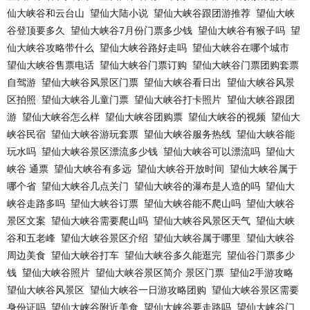
仙大峡谷和云台山
望仙大陆小说
望仙大峡谷跟团游推荐
望仙大峡
谷登顶要多久
望仙大峡谷7月份门票多少钱
望仙大峡谷有猴子吗
望
仙大峡谷攻略带什么
望仙大峡谷路好走吗
望仙大峡谷在哪个城市
望仙大峡谷售票电话
望仙大峡谷门票订购
望仙大峡谷门票团购套票
自驾游
望仙大峡谷风景区门票
望仙大峡谷看日出
望仙大峡谷风景
区拍照
望仙大峡谷儿童门票
望仙大峡谷打卡照片
望仙大峡谷跟团
游
望仙大峡谷怎么样
望仙大峡谷团购票
望仙大峡谷的视频
望仙大
峡谷民宿
望仙大峡谷游玩套票
望仙大峡谷服务热线
望仙大峡谷能
玩水吗
望仙大峡谷景区漂流多少钱
望仙大峡谷可以漂流吗
望仙大
峡谷 通票
望仙大峡谷有多远
望仙大峡谷开放时间
望仙大峡谷属于
哪个省
望仙大峡谷几点关门
望仙大峡谷的瀑布是人造的吗
望仙大
峡谷走路多吗
望仙大峡谷订票
望仙大峡谷能不爬山吗
望仙大峡谷
景区文案
望仙大峡谷需要爬山吗
望仙大峡谷风景区天气
望仙大峡
谷和五老峰
望仙大峡谷景区介绍
望仙大峡谷属于哪里
望仙大峡谷
周边美食
望仙大峡谷打车
望仙大峡谷多久能逛完
望仙谷门票多少
钱
望仙大峡谷照片
望仙大峡谷景区简介 景区门票
望仙2手游攻略
望仙大峡谷风景区
望仙大峡谷一日游攻略团购
望仙大峡谷景区需要
身份证吗
望仙大峡谷附近美食
望仙大峡谷要走路吗
望仙大峡谷门