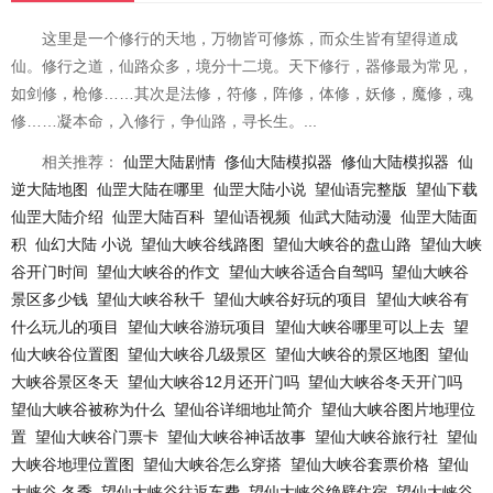
这里是一个修行的天地，万物皆可修炼，而众生皆有望得道成
仙。修行之道，仙路众多，境分十二境。天下修行，器修最为常见，
如剑修，枪修……其次是法修，符修，阵修，体修，妖修，魔修，魂
修……凝本命，入修行，争仙路，寻长生。...
相关推荐：
仙罡大陆剧情
俢仙大陆模拟器
修仙大陆模拟器
仙
逆大陆地图
仙罡大陆在哪里
仙罡大陆小说
望仙语完整版
望仙下载
仙罡大陆介绍
仙罡大陆百科
望仙语视频
仙武大陆动漫
仙罡大陆面
积
仙幻大陆 小说
望仙大峡谷线路图
望仙大峡谷的盘山路
望仙大峡
谷开门时间
望仙大峡谷的作文
望仙大峡谷适合自驾吗
望仙大峡谷
景区多少钱
望仙大峡谷秋千
望仙大峡谷好玩的项目
望仙大峡谷有
什么玩儿的项目
望仙大峡谷游玩项目
望仙大峡谷哪里可以上去
望
仙大峡谷位置图
望仙大峡谷几级景区
望仙大峡谷的景区地图
望仙
大峡谷景区冬天
望仙大峡谷12月还开门吗
望仙大峡谷冬天开门吗
望仙大峡谷被称为什么
望仙谷详细地址简介
望仙大峡谷图片地理位
置
望仙大峡谷门票卡
望仙大峡谷神话故事
望仙大峡谷旅行社
望仙
大峡谷地理位置图
望仙大峡谷怎么穿搭
望仙大峡谷套票价格
望仙
大峡谷 冬季
望仙大峡谷往返车费
望仙大峡谷绝壁住宿
望仙大峡谷