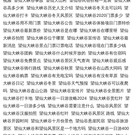
视频
望仙大峡谷事故
望仙大山村
望仙谷民宿价格一览表
望仙大峡
谷高多少米
望仙大峡谷历史人文介绍
望仙大峡谷冬天去可以吗
望
仙大峡谷打卡
望仙大峡谷冬天风景区
望仙大峡谷2020门票多少
望
仙大峡谷用不用门票
望仙大峡谷公告
望仙大峡谷体验项目门票特价
望仙大峡谷最新票价
望仙大峡谷是在哪
望仙大峡谷在哪里呀
望仙
大峡谷拍照
望仙大峡谷位于哪里
望仙大峡谷宣传语
望仙大峡谷最
新消息
望仙大峡谷景点门票订票电话
望仙大峡谷现在门票多少钱
望仙大峡谷团购
望仙大峡谷什么时候开放的
望仙大峡谷有住宿吗
望仙大峡谷免费景点
望仙大峡谷景区天气查询
望仙大峡谷观后感
望仙大峡谷骑行路线
望仙大峡谷秋景
望仙大峡谷在山西大同吗
望
仙大峡谷购票
望仙大峡谷有充电宝吗
望仙大峡谷有没有草原
望仙
大峡谷日记
望仙大峡谷冬景
望仙谷天气预报
望仙大峡谷可以夜爬
吗
望仙大峡谷盘山公路
望仙大峡谷宣传片
望仙大峡谷全景图片
望
仙大峡谷打卡地
望仙大峡谷一日游攻略2024
望仙大峡谷赏红叶
望
仙大峡谷一日游多少钱
望仙大峡谷需要注意什么
望仙谷风景区
望
仙大峡谷汉服拍照
望仙大峡谷红叶
望仙大峡谷风景区 路线
望仙大
峡谷开园时间
望仙大峡谷十月份景色
望仙谷悬崖民宿
望仙谷旅游
景区
望仙大峡谷和望仙风景区是一个地方吗
望仙大峡谷一日游400