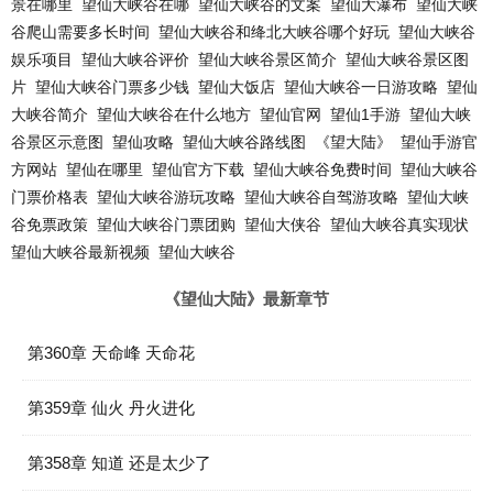
景在哪里
望仙大峡谷在哪
望仙大峡谷的文案
望仙大瀑布
望仙大峡
谷爬山需要多长时间
望仙大峡谷和绛北大峡谷哪个好玩
望仙大峡谷
娱乐项目
望仙大峡谷评价
望仙大峡谷景区简介
望仙大峡谷景区图
片
望仙大峡谷门票多少钱
望仙大饭店
望仙大峡谷一日游攻略
望仙
大峡谷简介
望仙大峡谷在什么地方
望仙官网
望仙1手游
望仙大峡
谷景区示意图
望仙攻略
望仙大峡谷路线图
《望大陆》
望仙手游官
方网站
望仙在哪里
望仙官方下载
望仙大峡谷免费时间
望仙大峡谷
门票价格表
望仙大峡谷游玩攻略
望仙大峡谷自驾游攻略
望仙大峡
谷免票政策
望仙大峡谷门票团购
望仙大侠谷
望仙大峡谷真实现状
望仙大峡谷最新视频
望仙大峡谷
《望仙大陆》最新章节
第360章 天命峰 天命花
第359章 仙火 丹火进化
第358章 知道 还是太少了