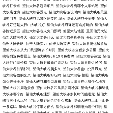
峡谷打卡点
望仙大峡谷游乐项目
望仙大峡谷离哪个火车站近
望仙
大饭店优惠
望仙大峡谷景点
望仙大峡谷游玩时间
望仙大峡谷景区
团购门票
望仙大峡谷风景区需要爬山吗
望仙大峡谷停车费
望仙大
峡谷好还是太行山大峡谷好
望仙大峡谷附近还有啥好玩的
望仙大峡
谷附近景区
望仙大峡谷老人免门票吗
仙罡大陆地图
重回仙元大陆
仙罡大陆有多大
仙罡大陆是什么
仙罡大陆是真是假
俢仙大陆名字
仙罡大陆攻略
仙罡大陆实力
仙罡大陆等级
望仙大峡谷离运城多远
望仙大峡谷从大门到漂流多长时间
望仙大峡谷全程多少公里
望仙大
峡谷附近免费景点
望仙大峡谷5月19号免费吗
望仙大峡谷运城
望仙
大峡谷门票价格
望仙大峡谷最新门票活动
望仙大峡谷周边民宿
望
仙大峡谷玻璃栈道
望仙大峡谷爬多久
望仙大峡谷盘山公路风光
望
仙大峡谷团购套票
望仙大峡谷好玩吗
望仙大峡谷 拍照
望仙大峡谷
怎么去舜王坪
望仙大峡谷和壶口瀑布
望仙大峡谷在运城什么地方
望仙大峡谷周边景点
望仙大峡谷和凤凰谷哪个高
望仙大峡谷和绛北
大峡谷哪个好
望仙大峡谷通票
望仙大峡谷多长时间能逛完
望仙大
峡谷有什么玩的
望仙大峡谷适合穿什么衣服
望仙大峡谷上山下山是
一条路吗
望仙大峡谷停车方便么
望仙大峡谷和朝阳沟哪个好玩
望