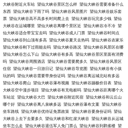
大峡谷附近火车站
望仙大峡谷景区怎么样
望仙大峡谷需要准备什么
东西
望仙大峡谷下雨了吗
望仙大峡谷风景图片
望仙大峡谷娱乐套
票
望仙大峡谷高不高多长时间爬上去
望仙大峡谷玩完多少钱
望仙
大峡谷在运城哪里
望仙大峡谷离哪个景区近
望仙大峡谷冷不冷
望
仙大峡谷适合带宝宝去吗
望仙大峡谷成人门票
望仙大峡谷时间点
望仙大峡谷到山顶有多高
望仙大峡谷夏天去热吗
望仙大峡谷农家乐
望仙大峡谷刚下过雨能去吗
望仙大峡谷路况
望仙大峡谷风景区在哪
望仙大峡谷怎么下山
望仙大峡谷有多高
望仙大峡谷景区里面有消费
吗
望仙大峡谷周围酒店
望仙大峡谷需要爬多久
望仙大峡谷风景区
住宿
望仙大峡谷一日游日记
望仙大峡谷导览图
望仙大峡谷有小孩
玩的吗
望仙大峡谷需要带身份证吗
望仙大峡谷离运城北站有多远
望仙大峡谷爬山
望仙大峡谷瀑布视频
望仙大峡谷蹦极价目表
望仙
大峡谷空中漫步项目
望仙大峡谷有充电桩吗
望仙大峡谷距离哪个火
车站近
望仙大峡谷大巴
望仙大峡谷附近民宿
望仙大峡谷和云丘山
哪个好
望仙大峡谷离八泉峡多远
望仙大峡谷瀑布文案
望仙大峡谷
坐车路线
望仙大峡谷优待证免票政策
望仙大峡谷要身份证吗
望仙
大峡谷上去下去要多久
望仙大峡谷和红崖大峡谷
望仙大峡谷从运城
坐车怎么走
望仙大峡谷退伍军人免门票么
望仙大峡谷到鹳雀楼
望