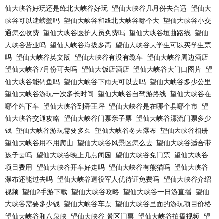
仙大峡谷好玩还是绛北大峡谷好玩
望仙大峡谷几月份去合适
望仙大
峡谷可以逮螃蟹吗
望仙大峡谷和绛北大峡谷哪个大
望仙大峡谷小交
通怎么收费
望仙大峡谷医护人员免费吗
望仙大峡谷垣曲路线
望仙
大峡谷营业吗
望仙大峡谷海拔多高
望仙大峡谷大学生可以买学生票
吗
望仙大峡谷英文版
望仙大峡谷有没有缆车
望仙大峡谷周边酒店
望仙大峡谷7月份可去吗
望仙大饭店酒店
望仙大峡谷大门口图片
望
仙大峡谷能钓鱼吗
望仙大峡谷下雨天可以去吗
望仙大峡谷多少公里
望仙大峡谷游玩一次多长时间
望仙大峡谷自驾游路线
望仙大峡谷在
哪个站下车
望仙大峡谷到舜王坪
望仙大峡谷是在哪个县哪个市
望
仙大峡谷交通攻略
望仙大峡谷门票亲子票
望仙大峡谷漂流门票多少
钱
望仙大峡谷游玩需要多久
望仙大峡谷冬天瀑布
望仙大峡谷相册
望仙大峡谷用不用爬山
望仙大峡谷风景区怎么去
望仙大峡谷适合带
孩子去吗
望仙大峡谷晚上几点闭园
望仙大峡谷免门票
望仙大峡谷
项目费用
望仙大峡谷开车好走吗
望仙大峡谷有熊猫吗
望仙大峡谷
瀑布还能过去吗
望仙大峡谷退役军人优待证免费吗
望仙大峡谷介绍
视频
望仙2手游下载
望仙大峡谷攻略
望仙大峡谷一日游直播
望仙
大峡谷需要多少钱
望仙大峡谷车票
望仙大峡谷里面的游玩项目价格
望仙大峡谷和八泉峡
望仙大峡谷 景区门票
望仙大峡谷拍摄视频
望