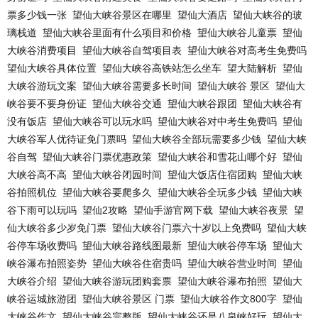
票多少钱一张
望仙大峡谷景区在哪里
望仙大酒店
望仙大峡谷的玻
璃栈道
望仙大峡谷里面有什么项目和价格
望仙大峡谷儿童票
望仙
大峡谷消费项目
望仙大峡谷自驾项目表
望仙大峡谷对高考生免费吗
望仙大峡谷具体位置
望仙大峡谷高铁站怎么坐车
望大陆解析
望仙
大峡谷游玩文案
望仙大峡谷需要多长时间
望仙大峡谷 景区
望仙大
峡谷要不要身份证
望仙大峡谷交通
望仙大峡谷跟团
望仙大峡谷有
没有饭店
望仙大峡谷可以玩水吗
望仙大峡谷对中考生免费吗
望仙
大峡谷军人优待证免门票吗
望仙大峡谷全部玩需要多少钱
望仙大峡
谷自驾
望仙大峡谷门票优惠政策
望仙大峡谷和雪花山哪个好
望仙
大峡谷高不高
望仙大峡谷闭园时间
望仙大饭店住宿团购
望仙大峡
谷拍照机位
望仙大峡谷要爬多久
望仙大峡谷全玩多少钱
望仙大峡
谷下雨可以玩吗
望仙2攻略
望仙手游官网下载
望仙大峡谷夜景
望
仙大峡谷多少岁免门票
望仙大峡谷门票六十岁以上免费吗
望仙大峡
谷停车场收费吗
望仙大峡谷路线图最新
望仙大峡谷停车场
望仙大
峡谷瀑布拍照姿势
望仙大峡谷住宿贵吗
望仙大峡谷营业时间
望仙
大峡谷介绍
望仙大峡谷游玩团购套票
望仙大峡谷瀑布拍照
望仙大
峡谷运城旅游团
望仙大峡谷景区 门票
望仙大峡谷作文800字
望仙
大峡谷作文
望仙大峡谷完整版
望仙大峡谷还是八泉峡好玩
望仙大