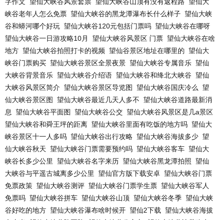
字作文
望仙大峡谷风景套票
望仙大峡谷山顶有没有返程路
望仙大
峡谷老年人怎么免票
望仙大峡谷的黑龙潭瀑布长什么样子
望仙大峡
谷和蟒河哪个好玩
望仙大峡谷120元包括门票吗
望仙大峡谷在哪呀
望仙大峡谷一日游攻略10月
望仙大峡谷风景区 门票
望仙大峡谷在啥
地方
望仙大峡谷拍照打卡的视频
望仙谷景区地址在哪里的
望仙大
峡谷门票购买
望仙大峡谷景区全景夜景
望仙大峡谷专属音乐
望仙
大峡谷背景音乐
望仙大峡谷介绍语
望仙大峡谷和绛北大峡谷
望仙
大峡谷风景区简介
望仙大峡谷景区导览图
望仙大峡谷国庆冷么
望
仙大峡谷景区图
望仙大峡谷最近几天人多不
望仙大峡谷道路最新消
息
望仙大峡谷平面图
望仙大峡谷公交
望仙大峡谷风景区是几a景区
望仙大峡谷和舜王坪的距离
望仙大峡谷里面有吃饭的地方吗
望仙大
峡谷景区十一人多吗
望仙大峡谷出行攻略
望仙大峡谷海拔多少
望
仙大峡谷秋天
望仙大峡谷门票需要预约吗
望仙大峡谷客车
望仙大
峡谷长多少公里
望仙大峡谷名字来历
望仙大峡谷黑龙潭拍照
望仙
大峡谷与平遥古城离多少公里
望仙官方版下载安卓
望仙大峡谷门票
免票政策
望仙大峡谷测评
望仙大峡谷门票学生票
望仙大峡谷军人
免票吗
望仙大峡谷拼车
望仙大峡谷山顶
望仙大峡谷冬季
望仙大峡
谷好吃的地方
望仙大峡谷瀑布啥时候开
望仙2下载
望仙大峡谷海拔