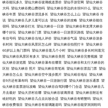
峡谷能玩多久
望仙大峡谷玻璃栈道票价
望仙手游官网
望仙大峡谷
大吗
望仙大峡谷爬山费劲吗
望仙大峡谷旁边的水坝叫什么
望仙大
峡谷年票
望仙大峡谷漂流多长
望仙大峡谷怎么上山
望仙大峡谷 传
说
望仙大峡谷几岁儿童可以去
望仙大峡谷的攻略
望仙大峡谷能住
宿吗
望仙大峡谷灯光
望仙大峡谷一日游
望仙大峡谷和龙潭大峡谷
哪个好玩
望仙大峡谷门票
望仙大峡谷一日游景区路线
望仙大峡谷
有信号吗
望仙大峡谷当地人评价
望仙大峡谷气温
望仙大峡谷游多
长时间
望仙大峡谷风景区怎么样
望仙大峡谷拍照打卡
望仙大峡谷
60岁以上免门票吗
望仙大峡谷逛几个小时
望仙大峡谷多长时间逛完
望仙大峡谷风景区有多大
望仙大峡谷美照
望仙大峡谷完整视频
望
仙大峡谷游览图
望仙大峡谷瀑布在哪里
望仙大峡谷和太行大峡谷的
区别
望仙大峡谷 照片
望仙大峡谷简笔画
望仙大峡谷漂流门票
望仙
大峡谷怎么去
望仙大峡谷空中漫步图片
望仙大峪谷地址
望仙大峡
谷9月还有瀑布吗
望仙大峡谷一日游旅行团
望仙大峡谷游乐通票
望
仙大峡谷套票游玩攻略
望仙大峡谷自驾到哪个门合适
望仙大峡谷几
月去最好
望仙大济村在哪
望仙大峡谷玻璃滑道
望仙大峡谷附近有
啥好吃的
望仙大峡谷几点去比较合适
望仙大峡谷有螃蟹吗
望仙大
峡谷收费项目
望仙大峡谷有玻璃隧道吗
望仙大峡谷能穿洞洞鞋吗