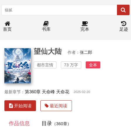
首页
书库
完本
足迹
望仙大陆
作者：
张二郎
都市言情
73 万字
全本
第360章 天命峰 天命花
最新章节：
2025-02-20
开始阅读
最近阅读
作品信息
目录
（360章）