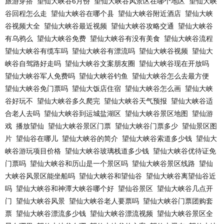
旅游穿搭
望仙大峡谷6月份
望仙大峡谷风景区在哪个地区
望仙大峡
谷回程怎么走
望仙大峡谷在哪个县
望仙大峡谷附近酒店
望仙大峡
谷视频大全
望仙大峡谷最近视频
望仙大峡谷攻略交通
望仙大峡谷
有乌鸦么
望仙大峡谷免费
望仙大峡谷有没有美食
望仙大峡谷流程
望仙大峡谷有缆车吗
望仙大峡谷有漂流吗
望仙大峡谷视频
望仙大
峡谷自驾路好走吗
望仙大峡谷文案朋友圈
望仙大峡谷现在开放吗
望仙大峡谷军人免费吗
望仙大峡谷钓鱼
望仙大峡谷怎么去最方便
望仙大峡谷免门票吗
望仙大饭店住宿
望仙大峡谷怎么画
望仙大峡
谷好玩不
望仙大峡谷多久爬完
望仙大峡谷天气预报
望仙大峡谷适
合老人去吗
望仙大峡谷到运城盐湖区
望仙大峡谷景区地图
望仙游
戏
播放望仙
望仙大峡谷景区门票
望仙大峡谷门票多少
望仙景区图
片
望仙谷在哪儿
望仙大峡谷的简介
望仙大峡谷索道多少钱
望仙大
峡谷游玩项目价格
望仙大峡谷玻璃栈道多少钱
望仙大峡谷优待证免
门票吗
望仙大峡谷和历山是一个景区吗
望仙大峡谷景区线路
望仙
大峡谷风景区能坐船吗
望仙大峡谷和望仙谷
望仙大峡谷离望仙谷近
吗
望仙大峡谷和神潭大峡谷哪个好
望仙谷景区
望仙大峡谷几点开
门
望仙大峡谷风景
望仙大峡谷老人要票吗
望仙大峡谷门票团购套
票
望仙大峡谷漂流多少钱
望仙大峡谷漂流视频
望仙大峡谷景区全