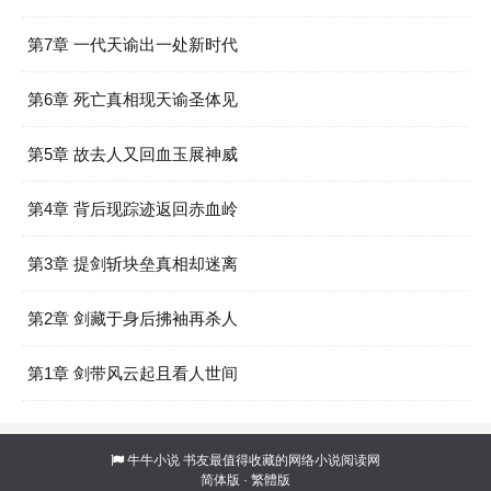
第7章 一代天谕出一处新时代
第6章 死亡真相现天谕圣体见
第5章 故去人又回血玉展神威
第4章 背后现踪迹返回赤血岭
第3章 提剑斩块垒真相却迷离
第2章 剑藏于身后拂袖再杀人
第1章 剑带风云起且看人世间
牛牛小说
书友最值得收藏的网络小说阅读网
简体版
·
繁體版