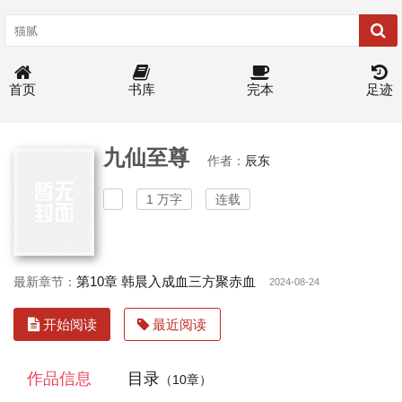
首页
书库
完本
足迹
九仙至尊
作者：
辰东
1 万字
连载
第10章 韩晨入成血三方聚赤血
最新章节：
2024-08-24
开始阅读
最近阅读
作品信息
目录
（10章）