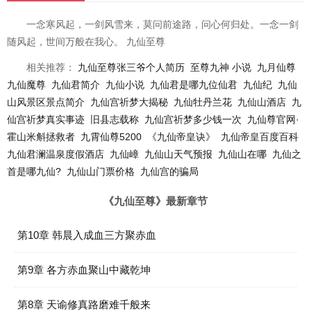
一念寒风起，一剑风雪来，莫问前途路，问心何归处。一念一剑
随风起，世间万般在我心。 九仙至尊
相关推荐：
九仙至尊张三爷个人简历
至尊九神 小说
九月仙尊
九仙魔尊
九仙君简介
九仙小说
九仙君是哪九位仙君
九仙纪
九仙
山风景区景点简介
九仙宫祈梦大揭秘
九仙牡丹兰花
九仙山酒店
九
仙宫祈梦真实事迹
旧县志载称
九仙宫祈梦多少钱一次
九仙尊官网·
霍山米斛拯救者
九霄仙尊5200
《九仙帝皇诀》
九仙帝皇百度百科
九仙君澜温泉度假酒店
九仙嶂
九仙山天气预报
九仙山在哪
九仙之
首是哪九仙?
九仙山门票价格
九仙宫的骗局
《九仙至尊》最新章节
第10章 韩晨入成血三方聚赤血
第9章 各方赤血聚山中藏乾坤
第8章 天谕修真路磨难千般来