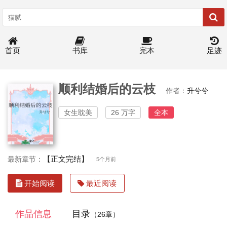
首页
书库
完本
足迹
顺利结婚后的云枝
作者：
升兮兮
女生耽美
26 万字
全本
【正文完结】
最新章节：
5个月前
开始阅读
最近阅读
作品信息
目录
（26章）