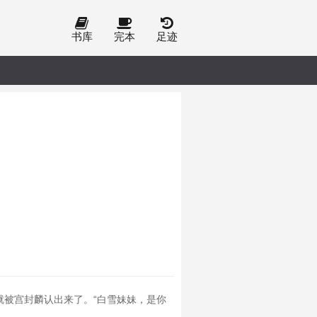
书库
完本
足迹
被宫封麟认出来了。“白雪妹妹，是你