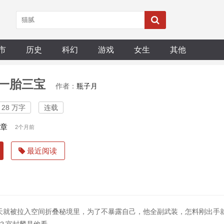
市
历史
科幻
游戏
女生
其他
一胎三宝
作者：
瓶子月
28 万字
连载
6章
2个月前
最近阅读
天就被拉入空间折叠秘境里，为了不暴露自己，他全副武装，怎料刚出手就