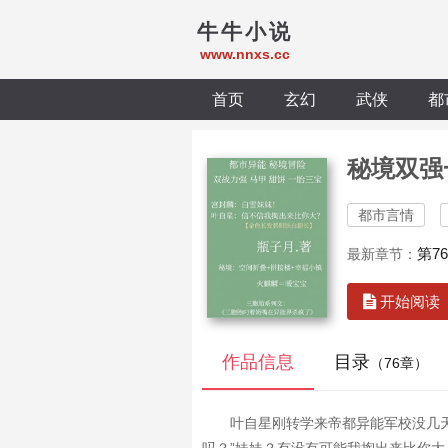
牛牛小说
www.nnxs.cc
首页
玄幻
武侠
都
秘境双强
都市言情
第7
最新章节：
开始阅读
作品信息
目录
（76章）
叶自星刚转学来帝都异能军校没几