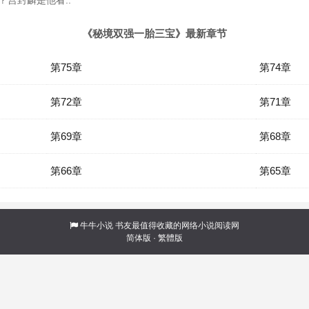
宫封麟是他看..
《秘境双强一胎三宝》最新章节
第75章
第74章
第72章
第71章
第69章
第68章
第66章
第65章
牛牛小说
书友最值得收藏的网络小说阅读网
简体版
·
繁體版