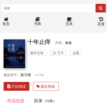
首页
书库
完本
足迹
十年止痒
作者：
喻春
都市言情
25 万字
连载
第70章
最新章节：
2个月前
开始阅读
最近阅读
作品信息
目录
（70章）