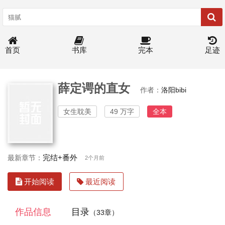
首页
书库
完本
足迹
薛定谔的直女
作者：
洛阳bibi
女生耽美
49 万字
全本
完结+番外
最新章节：
2个月前
开始阅读
最近阅读
作品信息
目录
（33章）