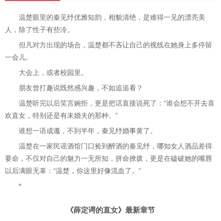
温楚眼里的秦见纾优雅知韵，相貌清绝，是难得一见的漂亮美
人，除了性子有些冷。
但凡对方出现的场合，温楚都不吝让自己的视线在她身上多停留
一会儿。
大会上，或者校园里。
朋友曾打趣说既然感兴趣，不如追追看？
温楚听完以后笑言婉拒，更是把话直接说死了：“谁会想不开去喜
欢直女，特别还是有未婚夫的那种。”
谁想一语成谶，不到半年，秦见纾婚事黄了。
温楚在一家民谣酒馆门口捡到醉酒的秦见纾，哪知女人酒品差得
要命，不仅对自己的魅力一无所知，拼命撩拨，更是在磕破她的嘴唇
以后满眼无辜：“温楚，你这里好像流血了。”
*
《薛定谔的直女》最新章节