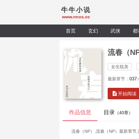
牛牛小说
www.nnxs.cc
首页
玄幻
武侠
都
流春（N
女生耽美
03
最新章节：
开始阅读
作品信息
目录
（40章）
流春（NP）,流春（NP）最新章节