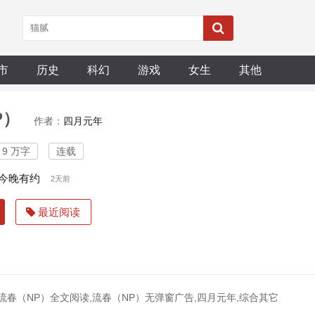
市
历史
科幻
游戏
女生
其他
P）
作者：
四月元年
9 万字
连载
7.今晚有约
2天前
最近阅读
,流春（NP）全文阅读,流春（NP）无弹窗广告,四月元年,综合其它