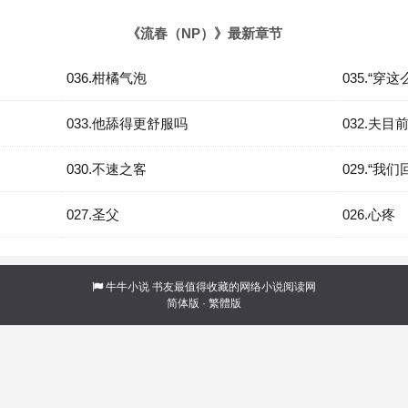
《流春（NP）》最新章节
036.柑橘气泡
035.“穿
033.他舔得更舒服吗
032.夫目
030.不速之客
029.“我
027.圣父
026.心疼
牛牛小说
书友最值得收藏的网络小说阅读网
简体版
·
繁體版