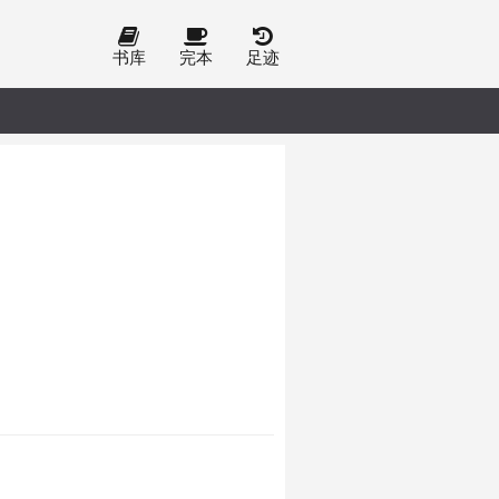
书库
完本
足迹