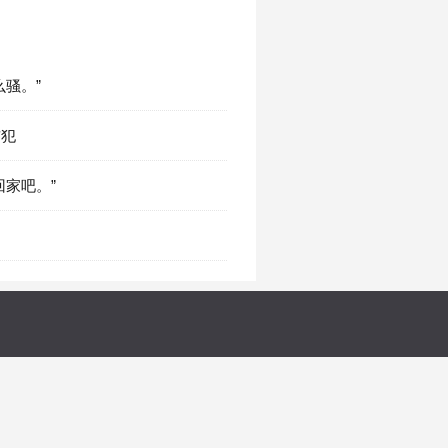
这么骚。”
前犯
们回家吧。”