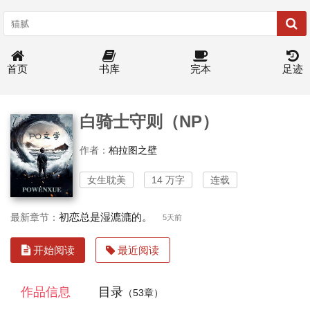
首页
书库
完本
足迹
白骑士守则（NP）
作者：
柏拉图之壁
女生耽美
14 万字
连载
初恋总是湿漉漉的。
最新章节：
5天前
开始阅读
最近阅读
作品信息
目录
（53章）