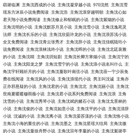
窈谢临渊
主角沈西成的小说
主角沈凝穿越小说
970沈然
主角沈雪
瑶东方沐辰小说免费阅读
主角沈浩
主角沈浪穿越明朝
主角沈心如
君天翔小说免费阅读
主角沈修止和郁眠的小说
主角沈紫烟的小说
主角沈明的小说
主角沈默苏月灵小说
主角沈雪小说
主角沈逸死灵
法师
主角沈长乐的小说
主角沈欣茹许龙的小说
主角沈浪苏浅小说
全文免费阅读
主角沈青云张秀才
主角沈辞小说
主角沈佳眠陆珩小
说免费阅读
主角沈浪林浅吟小说
主角沈晖的小说
主角沈北廷裴雅
的小说
主角沈睛
主角沈玥短剧
主角沈长卿方寒烟小说
主角沈宁的
小说
主角沈阳龙之梦
主角沈雪宁的小说
主角沈浪小说名叫什么
主
角沈宇轩顾祈月的小说
主角沈蔓歌叶南弦小说
主角沈蓓一宁少辰免
费在线阅读
主角沈风的小说
主角沈浪现代小说
男主叫沈诚
主角亦
正亦邪悬疑的小说
主角沈君的小说
主角沈北
主角沈丽小说
主角沈
世南夏暖暖穆雨薇小说
主角沈君小说系列免费阅读
主角沈浪
主角
沈雪的小说
主角沈秀琴小说
主角沈斌的赌石小说
主角沈戈景林的
小说
主角沈俊的小说
主角沈如意小说
主角沈平的小说
主角沈清辞
小说
沈诚的小说
主角沈离小说
主角沈晏苏漾的小说
主角沈恪小说
主角沈小海的重生的小说
主角沈墨之
主角沈星瑶大结局
主角沈傲
的小说
主角沈曼徐舟野小说
主角沈宗年李蔓的小说
主角沈絮谢亭