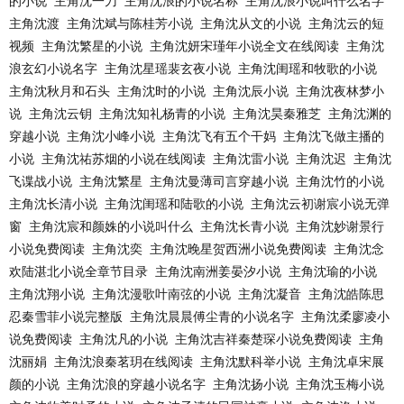
的小说
主角沈一刀
主角沈浪的小说名称
主角沈浪小说叫什么名字
主角沈渡
主角沈斌与陈桂芳小说
主角沈从文的小说
主角沈云的短
视频
主角沈繁星的小说
主角沈妍宋瑾年小说全文在线阅读
主角沈
浪玄幻小说名字
主角沈星瑶裴玄夜小说
主角沈闺瑶和牧歌的小说
主角沈秋月和石头
主角沈时的小说
主角沈辰小说
主角沈夜林梦小
说
主角沈云钥
主角沈知礼杨青的小说
主角沈昊秦雅芝
主角沈渊的
穿越小说
主角沈小峰小说
主角沈飞有五个干妈
主角沈飞做主播的
小说
主角沈祐苏烟的小说在线阅读
主角沈雷小说
主角沈迟
主角沈
飞谍战小说
主角沈繁星
主角沈曼薄司言穿越小说
主角沈竹的小说
主角沈长清小说
主角沈闺瑶和陆歌的小说
主角沈云初谢宸小说无弹
窗
主角沈宸和颜姝的小说叫什么
主角沈长青小说
主角沈妙谢景行
小说免费阅读
主角沈奕
主角沈晚星贺西洲小说免费阅读
主角沈念
欢陆湛北小说全章节目录
主角沈南洲姜晏汐小说
主角沈瑜的小说
主角沈翔小说
主角沈漫歌叶南弦的小说
主角沈凝音
主角沈皓陈思
忍秦雪菲小说完整版
主角沈晨晨傅尘青的小说名字
主角沈柔廖凌小
说免费阅读
主角沈凡的小说
主角沈吉祥秦楚琛小说免费阅读
主角
沈丽娟
主角沈浪秦茗玥在线阅读
主角沈默科举小说
主角沈卓宋展
颜的小说
主角沈浪的穿越小说名字
主角沈扬小说
主角沈玉梅小说