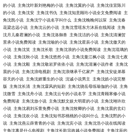
的小说
主角沈叶新刘艳梅的小说
主角沈翼的小说
主角沈佳宜陈川
的小说
主角沈安
主角沈书仇
主角沈知意顾珩小说全文免费阅读
主
角沈凯小说
主角沈宁小说名字叫什么
主角沈晚晚何以琛
主角沈春
花梁志远小说
主角沈云的小说
主角沈雪瑶东方沐辰在线阅读
主角
沈月儿秦君澜的小说
主角沈洛御兽
主角沈洁的小说
主角沈清澜贺
景承小说免费阅读
主角沈喻的小说
主角沈星辰小说
主角沈傲天的
小说
主角沈笑
主角沈长歌
主角沈浪的小说免费阅读
主角沈琉璃的
小说
主角沈秋小说
主角沈悠然小说
主角沈曼江枫小说
主角沈七夜
小说
主角沈毅
主角沈敬岩罗依依小说
主角沈清澜小说作者
主角沈
晨的小说
主角沈浪电视剧
主角沈浪继承千亿家产
主角沈安徒弟慕
容天的小说
主角沈娇重生的小说
沈诚小说男主
主角沈皓小说完整
版
主角沈长清
主角沈霖风的短剧
主角沈骁岳母练瑜伽的小说
主角
沈微雪
主角沈舟小说
主角沈云兮的小说名字
主角沈青顾寒修小说
免费阅读
主角沈放小说
主角沈默文娱大明星的小说
主角沈翊许欣
小说
主角沈易刘乐萱免费小说
主角沈牧卿的小说
主角沈晨的玄幻
小说
主角沈欢小说
主角沈知书苏桃桃的小说叫什么
主角沈黙的小
说
主角沈燕云薛青青的小说
主角沈宾小说
主角沈浩小说在线阅读
主角沈离是什么电视剧
主角沈长歌宗政越小说免费阅读
主角沈辰的