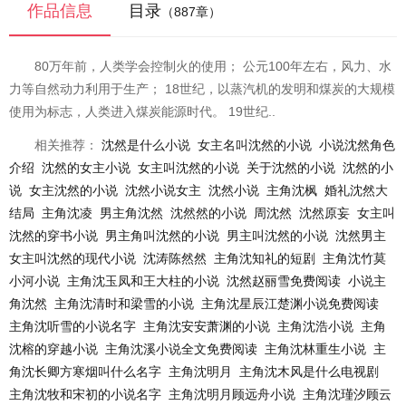
作品信息
目录
（887章）
80万年前，人类学会控制火的使用； 公元100年左右，风力、水
力等自然动力利用于生产； 18世纪，以蒸汽机的发明和煤炭的大规模
使用为标志，人类进入煤炭能源时代。 19世纪..
相关推荐：
沈然是什么小说
女主名叫沈然的小说
小说沈然角色
介绍
沈然的女主小说
女主叫沈然的小说
关于沈然的小说
沈然的小
说
女主沈然的小说
沈然小说女主
沈然小说
主角沈枫
婚礼沈然大
结局
主角沈凌
男主角沈然
沈然然的小说
周沈然
沈然原妄
女主叫
沈然的穿书小说
男主角叫沈然的小说
男主叫沈然的小说
沈然男主
女主叫沈然的现代小说
沈涛陈然然
主角沈知礼的短剧
主角沈竹莫
小河小说
主角沈玉凤和王大柱的小说
沈然赵丽雪免费阅读
小说主
角沈然
主角沈清时和梁雪的小说
主角沈星辰江楚渊小说免费阅读
主角沈听雪的小说名字
主角沈安安萧渊的小说
主角沈浩小说
主角
沈榕的穿越小说
主角沈溪小说全文免费阅读
主角沈林重生小说
主
角沈长卿方寒烟叫什么名字
主角沈明月
主角沈木风是什么电视剧
主角沈牧和宋初的小说名字
主角沈明月顾远舟小说
主角沈瑾汐顾云