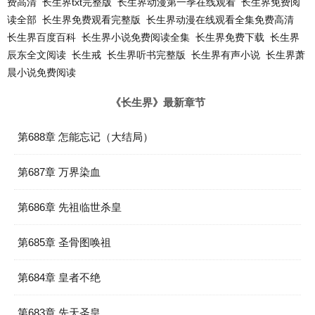
费高清
长生界txt完整版
长生界动漫第一季在线观看
长生界免费阅
读全部
长生界免费观看完整版
长生界动漫在线观看全集免费高清
长生界百度百科
长生界小说免费阅读全集
长生界免费下载
长生界
辰东全文阅读
长生戒
长生界听书完整版
长生界有声小说
长生界萧
晨小说免费阅读
《长生界》最新章节
第688章 怎能忘记（大结局）
第687章 万界染血
第686章 先祖临世杀皇
第685章 圣骨图唤祖
第684章 皇者不绝
第683章 先天圣皇