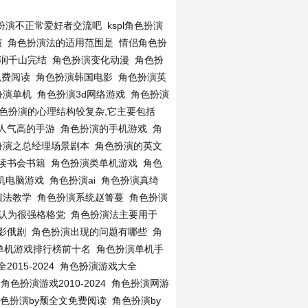
扮演不正常爱好者交流吧
kspl角色扮演
演
角色扮演法的适用范围是
情侣角色扮
雨润千山完结
角色扮演变化动漫
角色扮
免费阅读
角色扮演韩国电影
角色扮演英
扮演单机
角色扮演3d网络游戏
角色扮演
色扮演的心理结构较复杂,它主要包括
人气高的手游
角色扮演的手机游戏
角
扮演之总经理场景剧本
角色扮演的英文
读书会书籍
角色扮演类单机游戏
角色
机电脑游戏
角色扮演ai
角色扮演真绮
演法教学
角色扮演系统赵箐蔓
角色扮演
误认为很强格格党
角色扮演法主要用于
影俄剧
角色扮演出现的问题有哪些
角
单机游戏排行榜前十名
角色扮演单机手
015-2024
角色扮演游戏大全
角色扮演游戏2010-2024
角色扮演网游
色扮演by颓全文免费阅读
角色扮演by