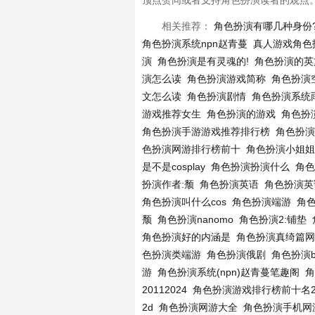
顶点赞同或者支持角色扮演读者的观点
相关推荐：
角色扮演有哪几种身份
角色扮演系统npn赵青蔓
真人游戏角色
演
角色扮演是有灵魂的!
角色扮演的英
演怎么读
角色扮演游戏简称
角色扮演
文怎么读
角色扮演剧情
角色扮演系统
游戏推荐女生
角色扮演的游戏
角色扮
角色扮演手游游戏推荐排行榜
角色扮演
色扮演网游排行榜前十
角色扮演小姐姐
是不是cosplay
角色扮演扮演什么
角色
扮演作者:颓
角色扮演英语
角色扮演英
角色扮演叫什么cos
角色扮演端游
角
颓
角色扮演nanomo
角色扮演2:铺垫
角色扮演好的内涵是
角色扮演真绮篇网
色扮演类端游
角色扮演俄剧
角色扮演
游
角色扮演系统(npn)赵青蔓笔趣阁
角
20112024
角色扮演游戏排行榜前十名201
2d
角色扮演网游大全
角色扮演手机网