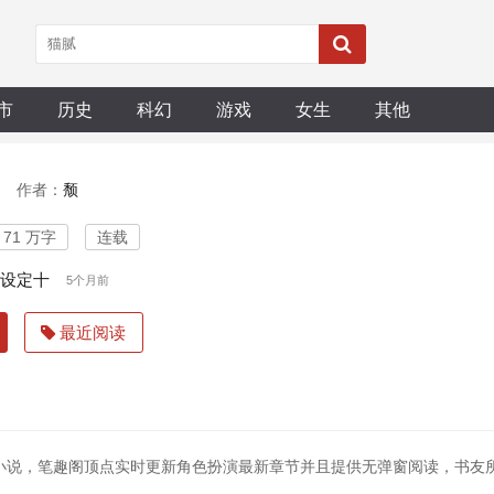
市
历史
科幻
游戏
女生
其他
作者：
颓
71 万字
连载
、设定十
5个月前
最近阅读
小说，笔趣阁顶点实时更新角色扮演最新章节并且提供无弹窗阅读，书友