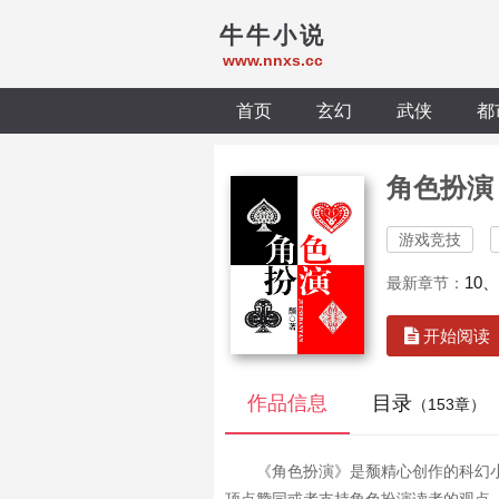
牛牛小说
www.nnxs.cc
首页
玄幻
武侠
都
角色扮演
游戏竞技
10
最新章节：
开始阅读
作品信息
目录
（153章）
《角色扮演》是颓精心创作的科幻