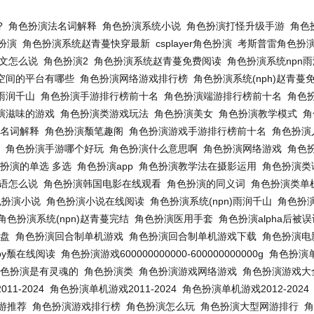
。
?
角色扮演法名词解释
角色扮演系统小说
角色扮演打怪升级手游
角色
扮演
角色扮演系统赵青蔓快穿最新
csplayer角色扮演
考斯普雷角色扮
文怎么说
角色扮演2
角色扮演系统赵青蔓免费阅读
角色扮演系统npn
空间的平台有哪些
角色扮演网络游戏排行榜
角色扮演系统(nph)赵青蔓
雨润千山
角色扮演手游排行榜前十名
角色扮演端游排行榜前十名
角色
演滋味的游戏
角色扮演类游戏玩法
角色扮演美女
角色扮演教学模式
角
名词解释
角色扮演颓笔趣阁
角色扮演游戏手游排行榜前十名
角色扮演
角色扮演手游哪个好玩
角色扮演什么意思啊
角色扮演网络游戏
角色
扮演的单选 多选
角色扮演app
角色扮演教学法在摄影运用
角色扮演类
语怎么说
角色扮演韩国电影在线观看
角色扮演的同义词
角色扮演类单
色扮演小说
角色扮演小说在线阅读
角色扮演系统(npn)雨润千山
角色扮
角色扮演系统(npn)赵青蔓完结
角色扮演医用手套
角色扮演alpha后被
盘
角色扮演回合制单机游戏
角色扮演回合制单机游戏下载
角色扮演电
by颓在线阅读
角色扮演游戏600000000000-600000000000g
角色扮演
色扮演是有灵魂的
角色扮演类
角色扮演游戏网络游戏
角色扮演游戏大全2
1-2024
角色扮演单机游戏2011-2024
角色扮演单机游戏2012-2024
游推荐
角色扮演游戏排行榜
角色扮演怎么玩
角色扮演大型网游排行
角