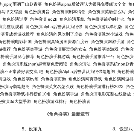
(npn)雨润千山赵青蔓
角色扮演alpha后被误认为很强免费阅读全文
角
演马甲文综漫
角色扮演拼音
角色扮演剧本情侣
角色扮演英语怎么写
角
角色扮演过度
角色扮演 ed2k
角色扮演系统
角色扮演简称叫什么
角
演完整版观看
角色扮演alpha后被误认为很强
角色扮演游戏单机版
角色
扮演养成类游戏推荐
角色扮演的风吹到了崩铁
角色扮演派对小游戏
角色
角色扮演电影韩国
角色扮演真绮漫画资源百度云
角色扮演网游手游
角
游推荐
角色扮演类手游
角色扮演绑架你的女友
角色扮演类游戏
角色扮
色扮演手游良心推荐
角色扮演手机游戏
角色扮演手游推荐平台
角色扮演
荐
角色扮演系统(npn)赵青蔓免费阅读
角色扮演法
角色扮演系统npn赵
演不正常爱好者交流 吧
角色扮演Alpha后被误认为很强笔趣阁
角色扮演
演游戏
角色扮演by颓
角色扮演页游
角色扮演网页游戏
角色扮演网游排
扮演by颓笔趣阁
角色扮演英文名怎么读
角色扮演手游排行榜2023
角色
角色扮演游戏排行榜前10名
角色扮演手游
角色扮演电影完整在线播放
色扮演3d大型手游
角色扮演游戏排行
角色扮演者
《角色扮演》最新章节
9、设定九
8、设定八