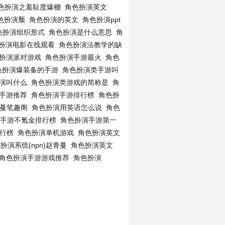
色扮演之羞耻度爆棚
角色扮演英文
色扮演颓
角色扮演的英文
角色扮演ppt
色扮演组织形式
角色扮演是什么意思
角
扮演电影在线观看
角色扮演法教学的缺
扮演派对游戏
角色扮演手游最火
角色
色扮演爆装备的手游
角色扮演类手游叫
演叫什么
角色扮演类游戏的简称是
角
手游推荐
角色扮演手游排行榜
角色扮
青蔓笔趣阁
角色扮演用英语怎么说
角色
手游不氪金排行榜
角色扮演手游第一
行榜
角色扮演单机游戏
角色扮演英文
扮演系统(npn)赵青蔓
角色扮演英文
角色扮演手游游戏推荐
角色扮演