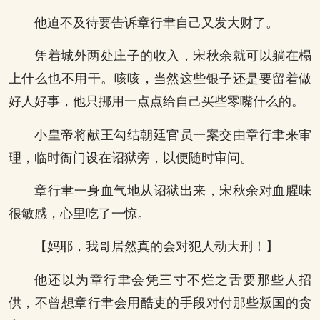
他迫不及待要告诉章行聿自己又发大财了。
凭着城外两处庄子的收入，宋秋余就可以躺在榻
上什么也不用干。咳咳，当然这些银子还是要留着做
好人好事，他只挪用一点点给自己买些零嘴什么的。
小皇帝将献王勾结朝廷官员一案交由章行聿来审
理，临时衙门设在诏狱旁，以便随时审问。
章行聿一身血气地从诏狱出来，宋秋余对血腥味
很敏感，心里吃了一惊。
【妈耶，我哥居然真的会对犯人动大刑！】
他还以为章行聿会凭三寸不烂之舌要那些人招
供，不曾想章行聿会用酷吏的手段对付那些叛国的贪