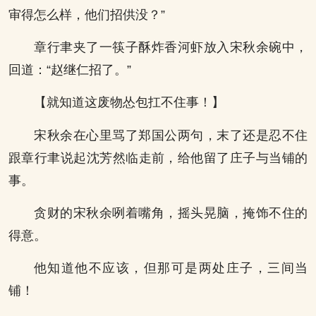
审得怎么样，他们招供没？”
章行聿夹了一筷子酥炸香河虾放入宋秋余碗中，
回道：“赵继仁招了。”
【就知道这废物怂包扛不住事！】
宋秋余在心里骂了郑国公两句，末了还是忍不住
跟章行聿说起沈芳然临走前，给他留了庄子与当铺的
事。
贪财的宋秋余咧着嘴角，摇头晃脑，掩饰不住的
得意。
他知道他不应该，但那可是两处庄子，三间当
铺！