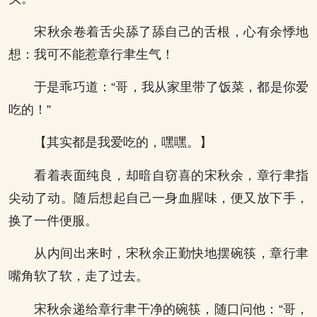
宋秋余卷着舌尖舔了舔自己的舌根，心有余悸地
想：我可不能惹章行聿生气！
于是乖巧道：“哥，我从家里带了饭菜，都是你爱
吃的！”
【其实都是我爱吃的，嘿嘿。】
看着表面纯良，却暗自窃喜的宋秋余，章行聿指
尖动了动。随后想起自己一身血腥味，便又放下手，
换了一件便服。
从内间出来时，宋秋余正勤快地摆碗筷，章行聿
嘴角软了软，走了过去。
宋秋余递给章行聿干净的碗筷，随口问他：“哥，