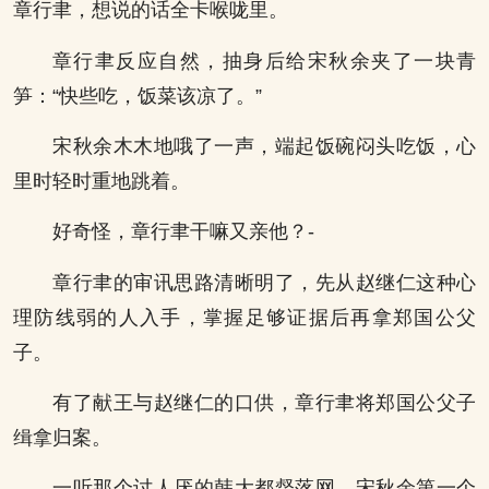
章行聿，想说的话全卡喉咙里。
章行聿反应自然，抽身后给宋秋余夹了一块青
笋：“快些吃，饭菜该凉了。”
宋秋余木木地哦了一声，端起饭碗闷头吃饭，心
里时轻时重地跳着。
好奇怪，章行聿干嘛又亲他？-
章行聿的审讯思路清晰明了，先从赵继仁这种心
理防线弱的人入手，掌握足够证据后再拿郑国公父
子。
有了献王与赵继仁的口供，章行聿将郑国公父子
缉拿归案。
一听那个讨人厌的韩大都督落网，宋秋余第一个