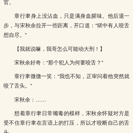
官。
章行聿身上没沾血，只是满身血腥味。他后退一
步，与宋秋余拉开一些距离，开口道：“狱中有人咬舌
想自尽。”
【我就说嘛，我哥怎么可能动大刑！】
宋秋余好奇：“那个犯人为何要咬舌？”
章行聿微微一笑：“我也不知，正审问着他突然就
咬了舌头。”
宋秋余：……
想着章行聿日常嘴毒的模样，宋秋余怀疑对方是
受不住章行聿在言语上的打压，所以才咬断自己的舌
头。