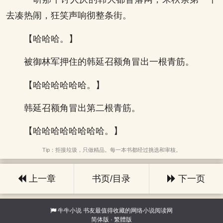
去凑热闹，狂笑声响彻整条街。
【哈哈哈。】
被御林军押住的韩延召额角冒出一根青筋。
【哈哈哈哈哈哈。】
韩延召额角冒出第二根青筋。
【哈哈哈哈哈哈哈哈。】
Tip：拒接垃圾，只做精品。每一本书都经过挑选和审核。
上一章
书页/目录
下一页
牛牛小说
书友最值得收藏的网络小说阅读网
简体版
·
繁體版