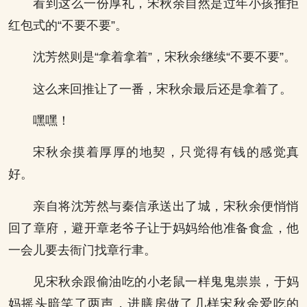
看到这么一份厚礼，宋秋余自然是过年小孩推拒
红包式的“不要不要”。
沈芳然则是“拿着拿着”，宋秋余继续“不要不要”。
这么来回推让了一番，宋秋余最后还是拿着了。
嘿嘿！
宋秋余摸着厚厚的地契，只觉得有钱的感觉真
好。
亲自将沈芳然与秦信承送出了城，宋秋余便悄悄
回了章府，避开章老爷子让于妈妈给他准备食盒，他
一会儿要去衙门找章行聿。
见宋秋余跟偷油吃的小老鼠一样鬼鬼祟祟，于妈
妈摇头暗笑了两声，进膳房做了几样宋秋余爱吃的