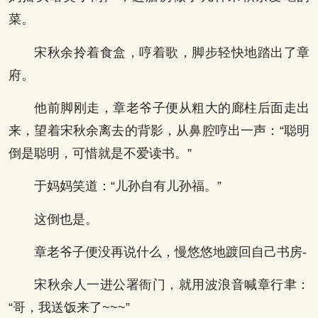
菜。
宋秋余拎着食盒，哼着歌，脚步轻快地踏出了章
府。
他前脚刚走，章老爷子便从粗大的廊柱后面走出
来，望着宋秋余离去的背影，从鼻腔哼出一声：“聪明
倒是聪明，可惜就是不爱读书。”
于妈妈笑道：“儿孙自有儿孙福。”
这倒也是。
章老爷子便没再说什么，慢悠悠地踱回自己书房-
宋秋余人一进公署衙门，就用波浪音喊章行聿：
“哥，我送饭来了~~~”