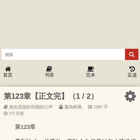
首页
书库
完本
足迹
第123章【正文完】（1 / 2）
真凶竟能听到我的心声
策马听风
1989 字
5个月前
第123章