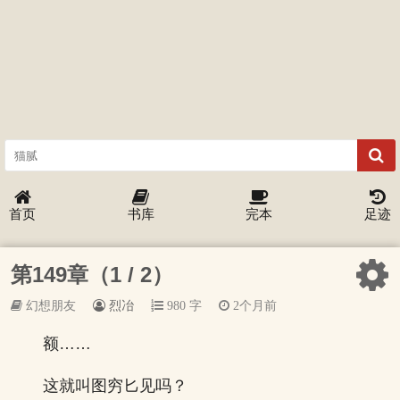
首页
书库
完本
足迹
第149章（1 / 2）
幻想朋友
烈冶
980 字
2个月前
额……
这就叫图穷匕见吗？