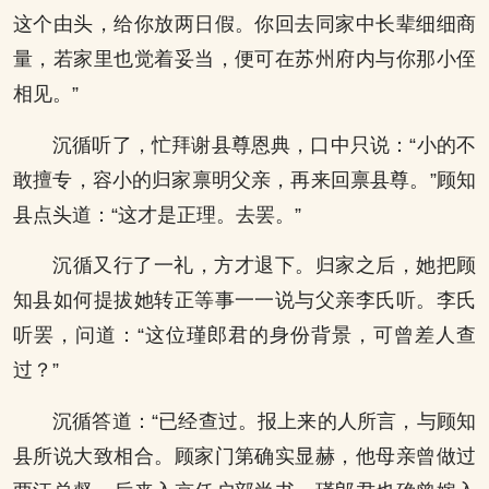
这个由头，给你放两日假。你回去同家中长辈细细商
量，若家里也觉着妥当，便可在苏州府内与你那小侄
相见。”
沉循听了，忙拜谢县尊恩典，口中只说：“小的不
敢擅专，容小的归家禀明父亲，再来回禀县尊。”顾知
县点头道：“这才是正理。去罢。”
沉循又行了一礼，方才退下。归家之后，她把顾
知县如何提拔她转正等事一一说与父亲李氏听。李氏
听罢，问道：“这位瑾郎君的身份背景，可曾差人查
过？”
沉循答道：“已经查过。报上来的人所言，与顾知
县所说大致相合。顾家门第确实显赫，他母亲曾做过