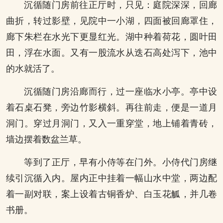
沉循随门房前往正厅时，只见：庭院深深，回廊
曲折，转过影壁，见院中一小湖，四面被回廊罩住，
廊下朱栏在水光下更显红光。湖中种着荷花，圆叶田
田，浮在水面。又有一股流水从迭石高处泻下，池中
的水就活了。
沉循随门房沿廊而行，过一座临水小亭。亭中设
着石桌石凳，旁边竹影横斜。再往前走，便是一道月
洞门。穿过月洞门，又入一重穿堂，地上铺着青砖，
墙边摆着数盆兰草。
等到了正厅，早有小侍等在门外。小侍代门房继
续引沉循入内。屋内正中挂着一幅山水中堂，两边配
着一副对联，案上设着古铜香炉、白玉花觚，并几卷
书册。