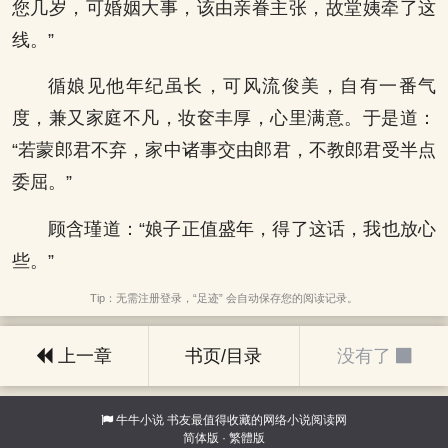
您几岁，可婚姻大事，该由亲眷主张，故堂姨牵了这
线。”
循娘见他年纪虽长，可风流俊美，自有一番气
度，兼又家庭不凡，妆奁丰厚，心里满意。于是道：
“若蒙郎君不弃，家中诸事交由郎君，不教郎君受半点
委屈。”
顾含瑾道：“娘子正值盛年，得了这话，我也放心
些。”
Tip：无需注册登录，“足迹” 会自动保存您的阅读记录。
上一章
书页/目录
没有了
牛牛小说
书友最值得收藏的网络小说阅读网
简体版
·
繁體版