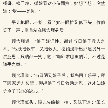
橘饼、松子糖。循娘看这小侍面熟，她想了想，突然
道：“呀——是你。”
平儿把眼儿一抬，看了她一眼忙又低下头，偷偷
笑了一声，垂首站在顾含瑾身后。
顾含瑾道：“娘子好记性。谢过当日娘子救人之
举。”他既指救车、又指救人。循娘没听出那层另外一
层意思，只讷然一笑，道：“顾郎君哪里的话。不过是
随手之举。”
顾含瑾道：“当日遇到娘子后，我先回了乐平，拜
了顾家远方长辈，聊起娘子当日救助之恩，这才知娘
子承了书办的缺儿。”
顾含瑾低头，眼儿先略抬一抬，又低下道：“虽长