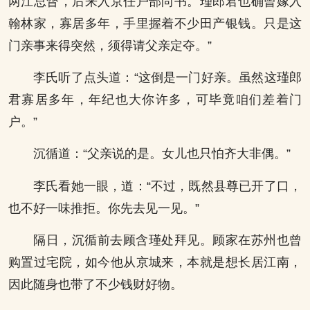
两江总督，后来入京任户部尚书。瑾郎君也确曾嫁入
翰林家，寡居多年，手里握着不少田产银钱。只是这
门亲事来得突然，须得请父亲定夺。”
李氏听了点头道：“这倒是一门好亲。虽然这瑾郎
君寡居多年，年纪也大你许多，可毕竟咱们差着门
户。”
沉循道：“父亲说的是。女儿也只怕齐大非偶。”
李氏看她一眼，道：“不过，既然县尊已开了口，
也不好一味推拒。你先去见一见。”
隔日，沉循前去顾含瑾处拜见。顾家在苏州也曾
购置过宅院，如今他从京城来，本就是想长居江南，
因此随身也带了不少钱财好物。