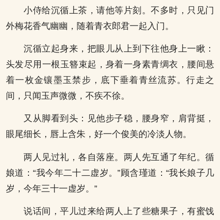
小侍给沉循上茶，请他等片刻。不多时，只见门
外梅花香气幽幽，随着青衣郎君一起入门。
沉循立起身来，把眼儿从上到下往他身上一瞅：
头发尽用一根玉簪束起，身着一身素青绸衣，腰间悬
着一枚金镶墨玉禁步，底下垂着青丝流苏。行走之
间，只闻玉声微微，不疾不徐。
又从脚看到头：见他步子稳，腰身窄，肩背挺，
眼尾细长，唇上含朱，好一个俊美的冷淡人物。
两人见过礼，各自落座。两人先互通了年纪。循
娘道：“我今年二十二虚岁。”顾含瑾道：“我长娘子几
岁，今年三十一虚岁。”
说话间，平儿过来给两人上了些糖果子，有蜜饯