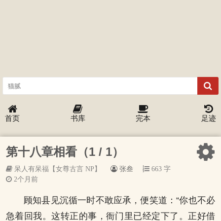
首页
书库
完本
足迹
第十八章相看（1 / 1）
呆人有呆福【女尊古言 NP】
张叁
663 字
2个月前
顾知县见沉循一时不敢应承，便笑道：“你也不必
急着回我。这转正的事，衙门里已经定下了。正好借