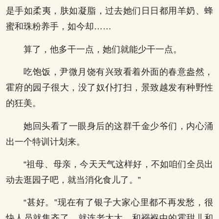
是手如柔夷，肤如凝脂，过去她们日日都用羊奶、蜂
蜜和珠粉养手，如今却……
算了，他多干一点，她们就能少干一点。
吃饱饭，尹微月饶有兴致看着外面的春意盎然，
霍府的园子很大，没了奴仆打扫，景致越发有种野性
的狂美。
她回头看了一眼身后的这群千金少爷们，内心涌
出一个特训计划来。
“祖母、母亲，今天天气这样好，不如咱们全员出
动去逛园子吧，就当消化食儿了。”
“甚好。”现在有了银子大家心里都不再发愁，很
快人员就集齐了，就连老太太，和襁褓中的霍甜儿和