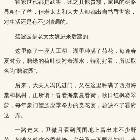
霍家世代都是武将，比之其他贵族，家风的确略
显粗狂了些，但老太太和大夫人却都出自书香世家，
对生活还是有不少情调的。
碧波园是老太太嫁进来后建的。
这里修了一座人工湖，湖里种满了荷花，每逢春
夏时分，碧绿的荷叶映衬着湖水，特别好看，所以取
名为“碧波园”。
后来，大夫人冯氏进门，又在这里种满了西府海
棠和枫树，正所谓：春看海棠夏看荷，秋日红枫赛翠
萝，每年豪门望族应季举办的赏花宴，总缺不了霍府
这一席。
一路走来，尹微月看到周围地上冒出来不少野
菜，她准备趁这个季节给大房普及一下野菜知识。当