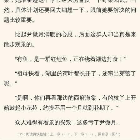
然，具体计划还要回去细想一下，眼前她要解决的问
题比较重要。
比起尹微月满腹的心思，后面这群人却当真是来
散步观景的。
“有鱼，是一群红鲤鱼，正在绕着湖边打食！”
“祖母快看，湖里的荷叶都长开了，还窜出芽蕾了
呢。”
“是啊，你们再看那边的西府海棠，有的枝丫上开
始鼓起小花苞，约摸不用一个月就到花期了。”
众人难得有看景的兴致，这多亏了尹微月。
Tip：阅读页快捷键：上一章（←）、下一章（→）、回目录（回车）