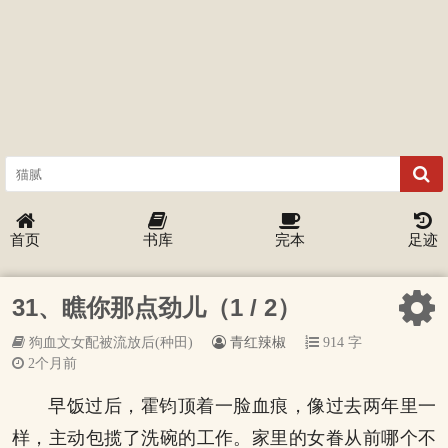
首页
书库
完本
足迹
31、瞧你那点劲儿（1 / 2）
狗血文女配被流放后(种田)
青红辣椒
914 字
2个月前
早饭过后，霍钧顶着一脸血痕，像过去两年里一
样，主动包揽了洗碗的工作。家里的女眷从前哪个不