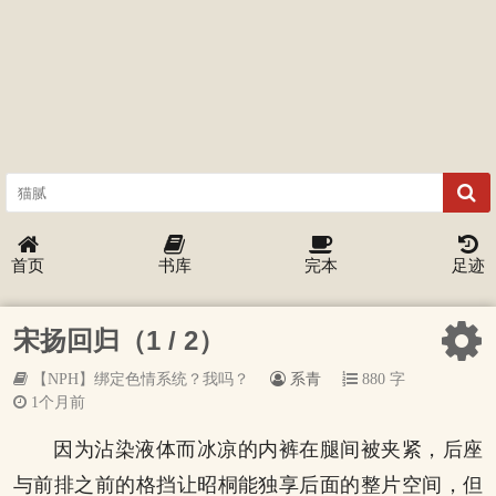
首页
书库
完本
足迹
宋扬回归（1 / 2）
【NPH】绑定色情系统？我吗？
系青
880 字
1个月前
因为沾染液体而冰凉的内裤在腿间被夹紧，后座
与前排之前的格挡让昭桐能独享后面的整片空间，但