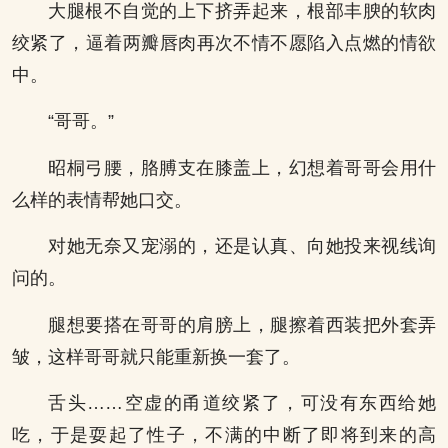
大腿根不自觉的上下挤弄起来，根部丰腴的软肉
绞紧了，逼着两瓣唇肉再次不情不愿陷入点燃的情欲
中。
“哥哥。”
昭桐弓腰，胳膊支在膝盖上，幻想着哥哥会用什
么样的表情帮她口交。
对她无奈又宠溺的，还是认真、向她投来视线询
问的。
腿想要搭在哥哥的肩膀上，腿擦着西装把外套弄
皱，这样哥哥就只能重新换一套了。
舌头……空虚的甬道绞紧了，可没有东西给她
吃，于是耍起了性子，不满的中断了即将到来的高