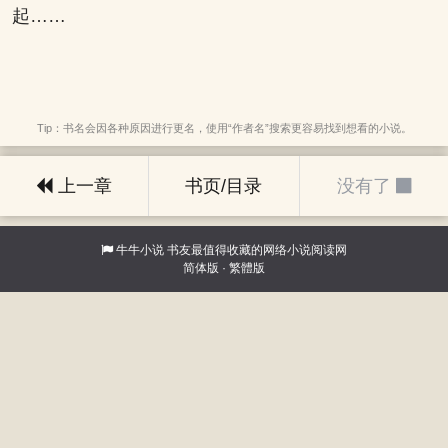
起……
Tip：书名会因各种原因进行更名，使用“作者名”搜索更容易找到想看的小说。
上一章
书页/目录
没有了
牛牛小说
书友最值得收藏的网络小说阅读网
简体版
·
繁體版