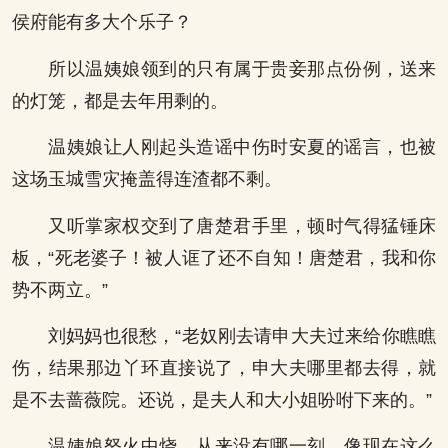
侯府能有多大个乐子？
所以温姨娘领到的只有属于贵妾那点份例，送来
的灯笼，都是去年用剩的。
温姨娘让人刚起头造谣中伤时安夏的谣言，也被
这场玉城雪灾掩盖得连渣都不剩。
又听掌家权交到了唐楚君手里，顿时气得猛锤床
板，“死老婆子！被人诓了还不自知！唐楚君，我和你
势不两立。”
刘妈妈也很愁，“老奴刚去请申大夫过来给你瞧瞧
伤，结果那边丫环直接说了，申大夫哪里都去得，就
是不去蔷薇院。还说，是夫人和大小姐吩咐下来的。”
温姨娘怒火中烧，从来没有哪一刻，像现在这么