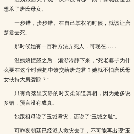
想杀了唐氏母女。
一步错，步步错。在自己掌权的时候，就该让唐
楚君去死。
那时候她有一百种方法弄死人，可现在……
温姨娘愤怒之后，渐渐冷静下来，“死老婆子为什
么要在这个时候把中馈交给唐楚君？她就不怕唐氏母
女扶持大房袭爵？”
只有角落里安静的时安柔知道真相，因为她多说
多错，预言没有成真。
她跟祖母说了玉城雪灾，还说了“玉城之耻”。
可昨夜朝廷已经派人救灾去了，不可能再出现“玉