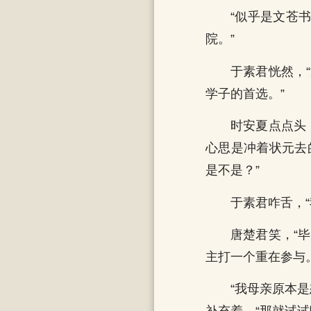
“似乎是文苍
院。”
于素君恍然，
学子的首选。”
时安夏点点头
心思是冲着状元去
是不是？”
于素君咋舌，
唐楚君笑，“
主打一个重在参与
“我母亲原本