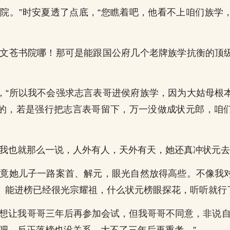
书院。”时安夏透了点底，“您瞧着吧，他看不上咱们族学
“文苍书院哪！那可是能跟国公府几个老牌族学抗衡的顶
，“所以我不会强求志言表哥进侯府族学，因为大姑母根
的，若是强行把志言表哥留下，万一没做成状元郎，咱
“我也就那么一说，人外有人，天外有天，她还真冲状元去
毕竟她儿子一路案首、解元，眼光自然放得高些。不像我
。能进榜已经很光宗耀祖，什么状元榜眼探花，听听就行
是想让我哥哥三年后再参加会试，但我哥哥不同意，非说自