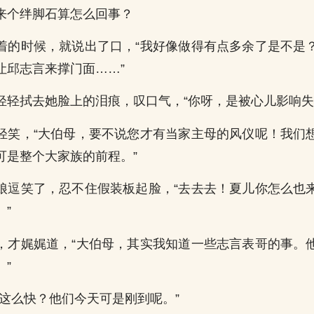
来个绊脚石算怎么回事？
着的时候，就说出了口，“我好像做得有点多余了是不是
让邱志言来撑门面……”
轻轻拭去她脸上的泪痕，叹口气，“你呀，是被心儿影响失
轻笑，“大伯母，要不说您才有当家主母的风仪呢！我们
可是整个大家族的前程。”
娘逗笑了，忍不住假装板起脸，“去去去！夏儿你怎么也
”
，才娓娓道，“大伯母，其实我知道一些志言表哥的事。
”
“这么快？他们今天可是刚到呢。”