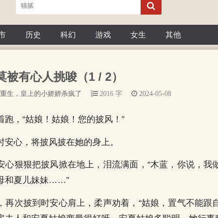
市
历史
科幻
游戏
女生
其他
莫被有心人挑唆（1 / 2）
重生，皇上的小娇娇杀疯了
2016 字
2024-05-08
着跑，“姑娘！姑娘！您的披风！”
时安心，将披风披在她的身上。
安心狠狠把披风掀在地上，泪流满面，“木蓝，你说，我
母和夏儿妹妹……”
，再次披到时安心肩上，柔声劝着，“姑娘，置气不能跟