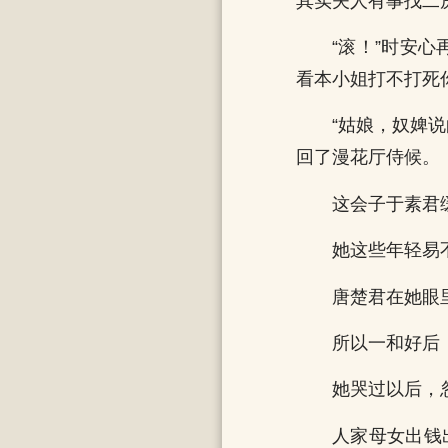
其实夫人有事找二
“滚！”时安
看本小姐打不打死
“姑娘，奴婢
回了漫花厅侍候。
这会子于素君
她这些年轻易
唐楚君在她眼
所以一和好后
她哭过以后，
人家母女出钱