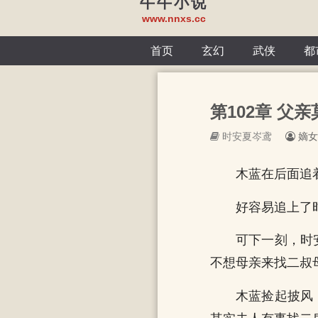
牛牛小说
www.nnxs.cc
首页
玄幻
武侠
都
第102章 父亲
时安夏岑鸢
嫡女
木蓝在后面追
好容易追上了
可下一刻，时
不想母亲来找二叔
木蓝捡起披风