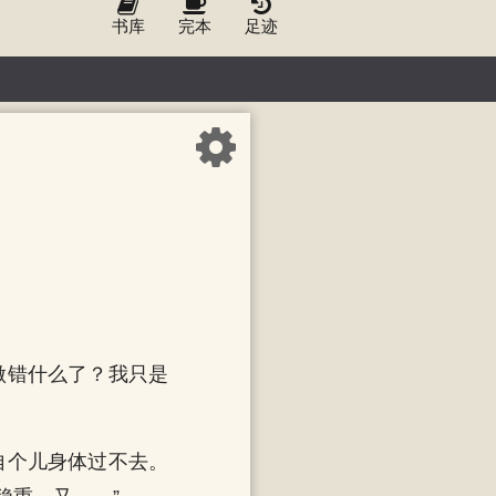
书库
完本
足迹
做错什么了？我只是
自个儿身体过不去。