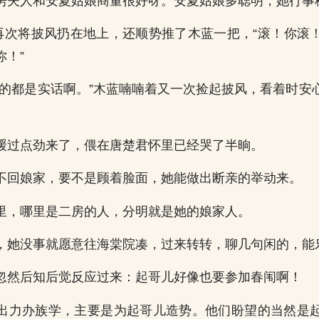
房夫人和安夏姑娘商量很好呀。安夏姑娘多聪明，她行事
心再次将披风扔在地上，还顺势推了木蓝一把，“滚！你滚
你！”
说的都是实话啊。”木蓝喃喃着又一次捡起披风，看着时安
缓过点劲来了，偎在唐楚君怀里已经哭了半晌。
不回娘家，要不是顾着脸面，她能做出断亲的举动来。
里，哪里是二房的人，分明就是她的娘家人。
，她没事就愿意往海棠院凑，过来转转，聊几句闲的，能
忽然后知后觉反应过来：起哥儿好像也要参加春闱啊！
出力办族学，主要是为起哥儿造势。他们盼望的当然是