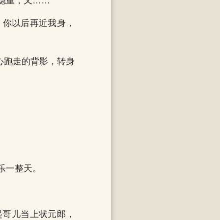
稳重，又……”
！你以后再近我身，
心跑走的背影，转身
乐一整天。
起哥儿当上状元郎，