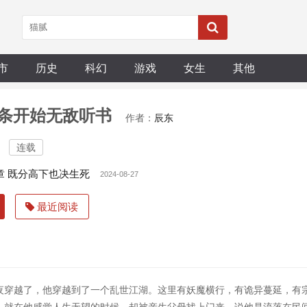
市
历史
科幻
游戏
女生
其他
条开始无敌听书
作者：
辰东
连载
章 既分高下也决生死
2024-08-27
最近阅读
夜穿越了，他穿越到了一个乱世江湖。这里有妖魔横行，有诡异蔓延，有