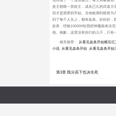
他却成了一个流浪孤儿，每天风餐露宿
炎王朝唯一异姓王，成名已久的武道大
切才是噩梦的开始。当他检测到根骨为
到了每个人头上，都有血条。好好好，
妖兽，经验100000给我把神魔炼体
他。抱歉，这里没有你们的儿子，只有
相关推荐：
从看见血条开始横压亿
小说
从看见血条开始
从看见血条开始
第3章 既分高下也决生死