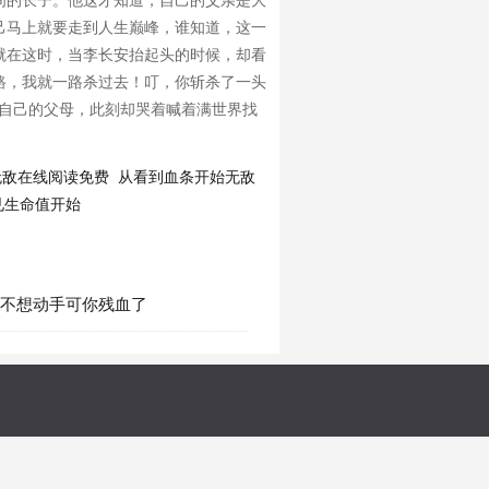
间的长子。他这才知道，自己的父亲是大
己马上就要走到人生巅峰，谁知道，这一
就在这时，当李长安抬起头的时候，却看
路，我就一路杀过去！叮，你斩杀了一头
见自己的父母，此刻却哭着喊着满世界找
无敌在线阅读免费
从看到血条开始无敌
见生命值开始
也不想动手可你残血了