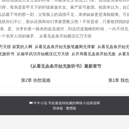
。就在他感觉人生无望的时候，却被亲生父母找上门来。说他是流落在民
宗师，母亲是富甲天下的轩辕家族长女。家产富可敌国。他原本以为，自
凡品最下等的那一刻，父母脸上的温情不见，弟弟妹妹更是满脸鄙夷。可
既然你们不仁，那从此我和你们李家恩断义绝！不管是谁，只要敢挡我的
决充满。是。当李长夜一路杀的血流成河，到达武道巅峰的时候，一向不待
一个杀穿人间的修罗。 从看见血条开始横压亿万天骄
万天骄 寂寞的人啊
从看见血条开始无敌笔趣阁无弹窗
从看见血条开始
无敌听书
从偷学武功开始横压亿万天骄
从开局看见血条开始无敌
从看
《从看见血条开始无敌听书》最新章节
第2章 你想退婚
第1章 我
牛牛小说
书友最值得收藏的网络小说阅读网
简体版
·
繁體版