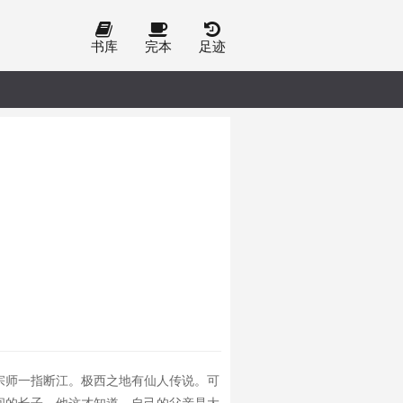
书库
完本
足迹
宗师一指断江。极西之地有仙人传说。可