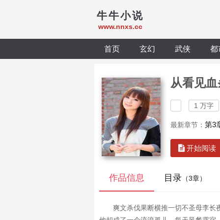
牛牛小说
www.nnxs.cc
首页
玄幻
武侠
都
从看见血
1 万字
第3
最新章节：
开始阅读
作品信息
目录
（3章）
爽文杀伐果断横推一切不圣母李长