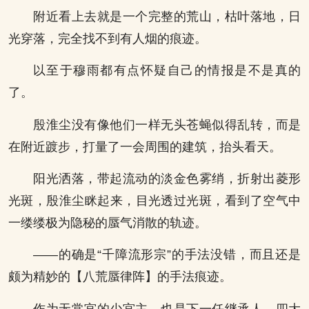
附近看上去就是一个完整的荒山，枯叶落地，日
光穿落，完全找不到有人烟的痕迹。
以至于穆雨都有点怀疑自己的情报是不是真的
了。
殷淮尘没有像他们一样无头苍蝇似得乱转，而是
在附近踱步，打量了一会周围的建筑，抬头看天。
阳光洒落，带起流动的淡金色雾绡，折射出菱形
光斑，殷淮尘眯起来，目光透过光斑，看到了空气中
一缕缕极为隐秘的蜃气消散的轨迹。
——的确是“千障流形宗”的手法没错，而且还是
颇为精妙的【八荒蜃律阵】的手法痕迹。
作为无常宫的少宫主，也是下一任继承人，四大