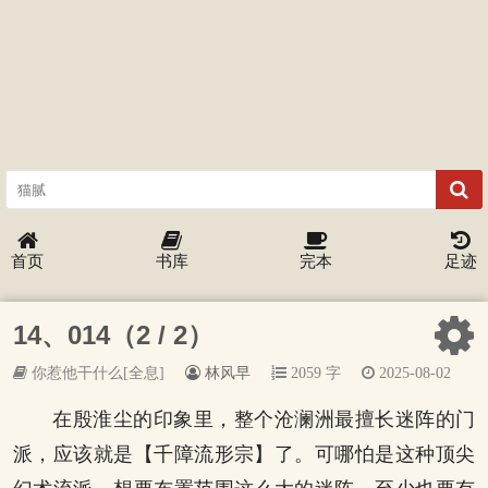
首页
书库
完本
足迹
14、014（2 / 2）
你惹他干什么[全息]
林风早
2059 字
2025-08-02
在殷淮尘的印象里，整个沧澜洲最擅长迷阵的门
派，应该就是【千障流形宗】了。可哪怕是这种顶尖