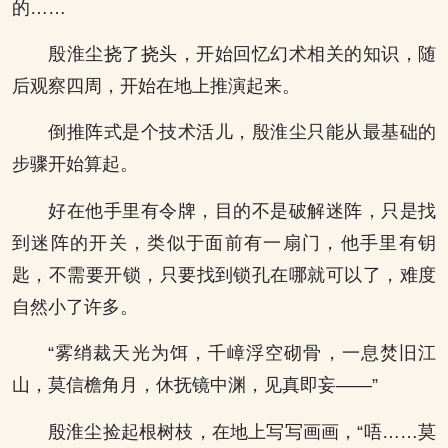
的……
殷淮尘挠了挠头，开始回忆幻术相关的知识，随
后观察四周，开始在地上推演起来。
倒推阵式是个技术活儿，殷淮尘只能从最基础的
步骤开始算起。
好在他手里有令牌，目的不是破解迷阵，只是找
到迷阵的开关，类似于面前有一扇门，他手里有钥
匙，不需要开锁，只要找到锁孔在哪就可以了，难度
自然小了许多。
“雾绡裁天光为饵，千嶂浮空砌骨，一息焚旧江
山，莫信檐角月，休抚镜中渊，见真即妄——”
殷淮尘捡起根树枝，在地上写写画画，“唔……莫