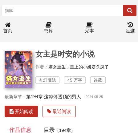
首页
书库
完本
足迹
女主是时安的小说
作者：
嫡女重生，皇上的小娇娇杀疯了
玄幻魔法
45 万字
连载
第194章 这凉薄透顶的男人
最新章节：
2024-05-25
开始阅读
最近阅读
作品信息
目录
（194章）