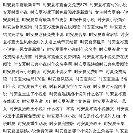
时安夏岑鸢最新章节
时安夏岑鸢全文免费879
时安夏岑鸢写的小说
安夏时墨小说
时安夏岑鸢正版免费阅读最新章节
女主时念夏的小说
安夏时墨
时安夏岑鸢最新章节更新
时安长待小说
时安夏小说简介
时安达物流查询
时安夏岑鸢免费在线阅读
时安夏大结局
时安夏大
结局完结版
时安夏谢征免费小说
时安夏合集
时安夏岑鸢后续
时安
夏岑鸢天生凤命捡到的夫君是幼帝完结篇
时安夏盛世聿
时安夏岑鸢
小说第一凤女最新章节
时安夏重生小说叫什么名字
时安夏岑鸢全文
免费阅读无弹窗
时安夏岑鸢全文免费阅读
时安夏岑鸢小说免费在线
阅读
时安夏时云兴小说叫什么名字啊
时安夏温姨娘时云兴免费阅读
时安夏时云小说阅读
时安夏小说女主
时安夏免费听书
时夏免费阅
读
时安夏大结局178集
时安夏凤还巢
时安夏谢征
时安夏重生书名
叫什么
时安夏有声小说
时靳风夏安宁全文阅读
时安夏时云起的小
说
时安夏重生了小说名
时安夏温姨娘小说叫什么名字
时安夏岑鸢
在线阅读
时安夏岑鸢TXT
时安夏岑鸢全文免费
时安夏岑鸢第一凤
女
时安夏摄政王小说叫什么名字
岑鸢
时安夏岑鸢小说推文
时安夏
岑鸢小说百度免费阅读
时安夏岑渊小说
时安是什么小说的人物
小
说时夏
时安夏重生动漫
时安夏完整版
时安夏摄政王
时安夏全集
时安夏温姨娘小说免费阅读
时安夏是哪个小说的女主角名字
时安夏