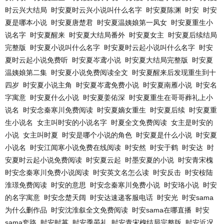
时云兴大结局
时安夏时云兴小说叫什么名字
时安夏陈渊
时安
时安
夏是哪本小说
时安夏唐楚君
时安夏温姨娘第一凤女
时安夏重生小
说名字
时安夏醒来
时安夏大结局番外
时安夏女主
时安夏后续结局
完整版
时安夏小说叫什么名字
时安夏时云起小说叫什么名字
时安
夏时云起小说免费听
时安夏岑鸢小说
时安夏大结局完整版
时安夏
温姨娘第二集
时安夏小说免费阅读全文
时安夏醒来后发现重生到十
四岁
时安夏小说主角
时安夏岑鸢免费小说
时安夏南雁小说
时安名
字寓意
时安夏什么小说
时安夏姜佑深
时安夏重生在哥哥葬礼上小
说名
时安念秦寒川免费阅读
时安夏嫡女重生
时安夏后续
时安夏重
生小说名
女主叫时安的小说名字
时夏全文免费阅读
女主是时安的
小说
女主叫时夏
时安是哪个小说的角色
时安夏是什么小说
时安夏
小说名
时安江闻寒小说免费在线阅读
时安然
时安于鹤
时安达
时
安夏时云起小说免费阅读
时安夏云起
时墨安夏的小说
时安青宋槐
时安念秦寒川免费小说阅读
时安英文名怎么读
时安反击
时安桉陆
淮璟免费阅读
时安的意思
时安念秦寒川免费小说
时安珞小说
时安
的名字寓意
时安念楚天阔
时安达速递客服电话
时安光
时安sama
为什么删作品
时安沈淮叙全文免费阅读
时安sama在哪直播
时安
sama套路
时安时苒
时安季晏礼
时安青宋槐结局完整版
时安近况