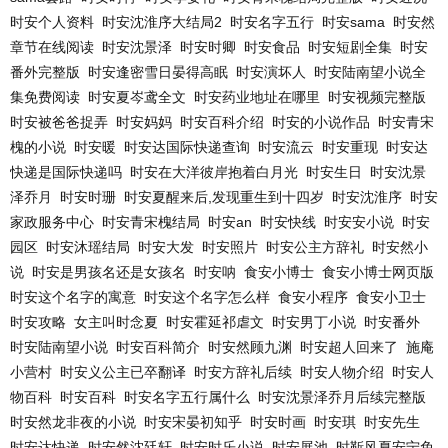
时安个人资料
时安沈淮序大结局2
时安名字五行
时安sama
时安然
章节在线阅读
时安沈景泽
时安时卿
时安食品
时安短剧全集
时安
番外完整版
时安逢密雪日晏得高眠
时安演坏人
时安陆南望小说全
集免费阅读
时安夏岑鸢全文
时安药业地址在哪里
时安视频完整版
时安被爸爸捉弄
时安妈妈
时安百科介绍
时安的小说作品
时安青宋
槐的小说
时安暖
时安达国际快递查询
时安流云
时安重现
时安达
快递是国际快递吗
时安在大洋彼岸抱着白月光
时安生日
时安沈景
泽乔月
时安时珊
时安夏醒来后,发现重生到十四岁
时安沈淮序
时安
家政服务中心
时安青宋槐结局
时安an
时安快线
时安安小说
时安
园区
时安沐瑶结局
时安大发
时安照片
时安公主方辞礼
时安然小
说
时安是男孩名还是女孩名
时安呐
食安小博士
食安小博士网页版
时安这个名字的寓意
时安这个名字怎么样
食安小程序
食安小卫士
时安攻略
女主叫时念夏
时安霍延祁虐文
时安男丁小说
时安番外
时安陆南望小说
时安百科简介
时安然顾九渊
时安超人回来了
施庵
小营村
时安义公主已卒翻译
时安方辞礼后续
时安人物介绍
时安人
物百科
时安百科
时安名字五行属什么
时安沈景泽乔月后续完整版
时安然龙非夜的小说
时安宋晏初知乎
时安时画
时安琪
时安先生
时安达快递
时安然沈廷轩
时安时乐小说
时安展池
时靳风夏安宁免