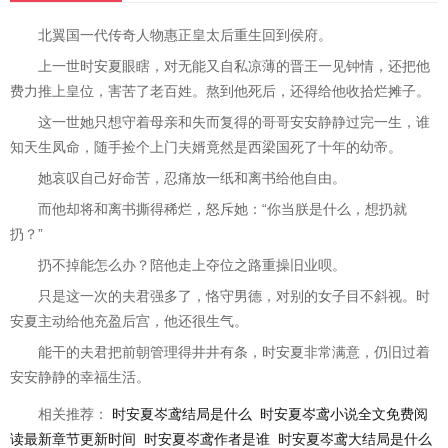
北翼国一代传奇人物惠正皇太后重生回到侯府。
上一世时安夏眼瞎，对无能又自私凉薄的晋王一见钟情，还把他
费力推上皇位，害苦了老百姓。熬到他死后，还得给他收拾烂摊子。
这一世她只想守着母亲和失而复得的哥哥安安静静过完一生，谁
知天生凤命，随手捡个上门夫婿竟然是西梁国死了十年的幼帝。
她哀叹自己好命苦，忍痛放一纸和离书给他自由。
而他却将和离书撕得稀烂，怒斥她：“你当朕是什么，想扔就
扔？”
扔不掉能怎么办？陪他走上夺位之路重操旧业呗。
只是这一次的夫君强多了，恪守男德，对别的女子目不斜视。时
安夏主动给他充盈后宫，他还很生气。
能干的夫君把前朝管理得井井有条，时安夏非常满意，仍旧过着
安安静静的幸福生活。
相关推荐：
时安夏岑鸢结局是什么
时安夏岑鸢小说全文免费阅
读最新章节更新时间
时安夏岑鸢作者是谁
时安夏岑鸢大结局是什么