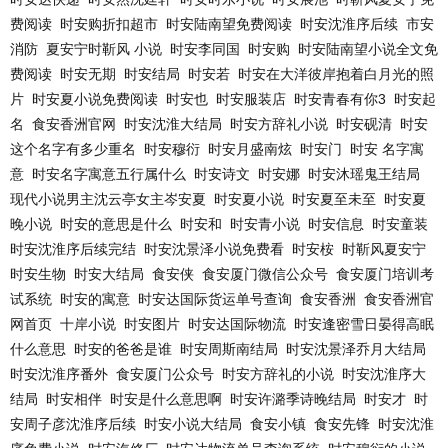
费阅读
时安购折扣超市
时安陆南望免费阅读
时安沈淮序后续
市安
消防
夏安宁时靳风 小说
时安李同国
时安购
时安陆南望小说全文免
费阅读
时安无期
时安结局
时安若
时安在大洋彼岸抱着白月光的照
片
时安夏小说免费阅读
时安也
时安服装店
时安青春有你3
时安起
名
食安香洲官网
时安沈淮大结局
时安方辞礼小说
时安砚清
时安
这个名字有多少重名
时安穆衍
时安月盛南炫
时安门
时安 名字寓
意
时安名字寓意五行属什么
时安诗文
时安娜
时安沐瑶鬼王结局
现代小说男主沈云亭女主岑安夏
时安夏小说
时安夏至未至
时安夏
晚小说
时安的意思是什么
时安和
时安青小说
时安信息
时安童装
时安沈淮序后续完结
时安沈景泽小说免费看
时安桉
时靳风夏安宁
时安生物
时安大结局
食安侠
食安厦门微信公众号
食安厦门培训考
试系统
时安的寓意
时安达国际货运单号查询
食安香洲
食安香洲官
网首页
十岸小说
时安图片
时安达国际物流
时安逢密雪日晏得高眠
什么意思
时安的爸爸是谁
时安周斯南结局
时安沈景泽乔月大结局
时安沈淮序番外
食安厦门公众号
时安方辞礼的小说
时安沈淮序大
结局
时安相伴
时安是什么意思啊
时安许潞季诗晚结局
时安才
时
安周子彦沈淮序后续
时安小说大结局
食安小镇
食安先锋
时安沈淮