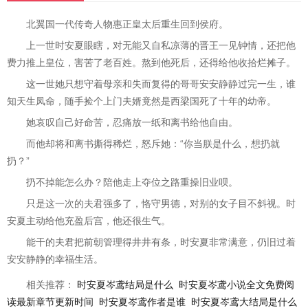
北翼国一代传奇人物惠正皇太后重生回到侯府。
上一世时安夏眼瞎，对无能又自私凉薄的晋王一见钟情，还把他
费力推上皇位，害苦了老百姓。熬到他死后，还得给他收拾烂摊子。
这一世她只想守着母亲和失而复得的哥哥安安静静过完一生，谁
知天生凤命，随手捡个上门夫婿竟然是西梁国死了十年的幼帝。
她哀叹自己好命苦，忍痛放一纸和离书给他自由。
而他却将和离书撕得稀烂，怒斥她：“你当朕是什么，想扔就
扔？”
扔不掉能怎么办？陪他走上夺位之路重操旧业呗。
只是这一次的夫君强多了，恪守男德，对别的女子目不斜视。时
安夏主动给他充盈后宫，他还很生气。
能干的夫君把前朝管理得井井有条，时安夏非常满意，仍旧过着
安安静静的幸福生活。
相关推荐：
时安夏岑鸢结局是什么
时安夏岑鸢小说全文免费阅
读最新章节更新时间
时安夏岑鸢作者是谁
时安夏岑鸢大结局是什么