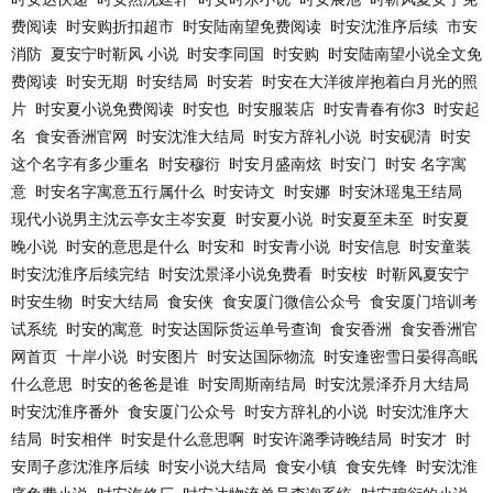
费阅读
时安购折扣超市
时安陆南望免费阅读
时安沈淮序后续
市安
消防
夏安宁时靳风 小说
时安李同国
时安购
时安陆南望小说全文免
费阅读
时安无期
时安结局
时安若
时安在大洋彼岸抱着白月光的照
片
时安夏小说免费阅读
时安也
时安服装店
时安青春有你3
时安起
名
食安香洲官网
时安沈淮大结局
时安方辞礼小说
时安砚清
时安
这个名字有多少重名
时安穆衍
时安月盛南炫
时安门
时安 名字寓
意
时安名字寓意五行属什么
时安诗文
时安娜
时安沐瑶鬼王结局
现代小说男主沈云亭女主岑安夏
时安夏小说
时安夏至未至
时安夏
晚小说
时安的意思是什么
时安和
时安青小说
时安信息
时安童装
时安沈淮序后续完结
时安沈景泽小说免费看
时安桉
时靳风夏安宁
时安生物
时安大结局
食安侠
食安厦门微信公众号
食安厦门培训考
试系统
时安的寓意
时安达国际货运单号查询
食安香洲
食安香洲官
网首页
十岸小说
时安图片
时安达国际物流
时安逢密雪日晏得高眠
什么意思
时安的爸爸是谁
时安周斯南结局
时安沈景泽乔月大结局
时安沈淮序番外
食安厦门公众号
时安方辞礼的小说
时安沈淮序大
结局
时安相伴
时安是什么意思啊
时安许潞季诗晚结局
时安才
时
安周子彦沈淮序后续
时安小说大结局
食安小镇
食安先锋
时安沈淮