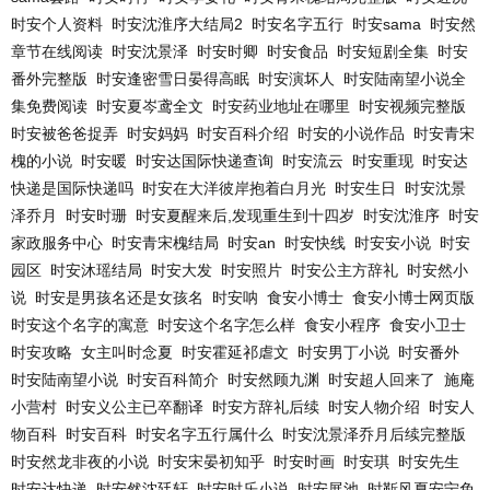
时安个人资料
时安沈淮序大结局2
时安名字五行
时安sama
时安然
章节在线阅读
时安沈景泽
时安时卿
时安食品
时安短剧全集
时安
番外完整版
时安逢密雪日晏得高眠
时安演坏人
时安陆南望小说全
集免费阅读
时安夏岑鸢全文
时安药业地址在哪里
时安视频完整版
时安被爸爸捉弄
时安妈妈
时安百科介绍
时安的小说作品
时安青宋
槐的小说
时安暖
时安达国际快递查询
时安流云
时安重现
时安达
快递是国际快递吗
时安在大洋彼岸抱着白月光
时安生日
时安沈景
泽乔月
时安时珊
时安夏醒来后,发现重生到十四岁
时安沈淮序
时安
家政服务中心
时安青宋槐结局
时安an
时安快线
时安安小说
时安
园区
时安沐瑶结局
时安大发
时安照片
时安公主方辞礼
时安然小
说
时安是男孩名还是女孩名
时安呐
食安小博士
食安小博士网页版
时安这个名字的寓意
时安这个名字怎么样
食安小程序
食安小卫士
时安攻略
女主叫时念夏
时安霍延祁虐文
时安男丁小说
时安番外
时安陆南望小说
时安百科简介
时安然顾九渊
时安超人回来了
施庵
小营村
时安义公主已卒翻译
时安方辞礼后续
时安人物介绍
时安人
物百科
时安百科
时安名字五行属什么
时安沈景泽乔月后续完整版
时安然龙非夜的小说
时安宋晏初知乎
时安时画
时安琪
时安先生
时安达快递
时安然沈廷轩
时安时乐小说
时安展池
时靳风夏安宁免