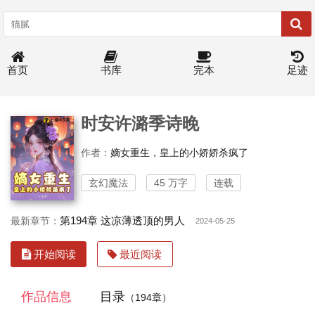
首页
书库
完本
足迹
时安许潞季诗晚
作者：
嫡女重生，皇上的小娇娇杀疯了
玄幻魔法
45 万字
连载
第194章 这凉薄透顶的男人
最新章节：
2024-05-25
开始阅读
最近阅读
作品信息
目录
（194章）