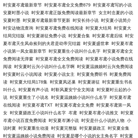
时安夏岑鸢最新章节
时安夏岑鸢全文免费879
时安夏岑鸢写的小说
安夏时墨小说
时安夏岑鸢正版免费阅读最新章节
女主时念夏的小说
安夏时墨
时安夏岑鸢最新章节更新
时安长待小说
时安夏小说简介
时安达物流查询
时安夏岑鸢免费在线阅读
时安夏大结局
时安夏大
结局完结版
时安夏谢征免费小说
时安夏合集
时安夏岑鸢后续
时安
夏岑鸢天生凤命捡到的夫君是幼帝完结篇
时安夏盛世聿
时安夏岑鸢
小说第一凤女最新章节
时安夏重生小说叫什么名字
时安夏岑鸢全文
免费阅读无弹窗
时安夏岑鸢全文免费阅读
时安夏岑鸢小说免费在线
阅读
时安夏时云兴小说叫什么名字啊
时安夏温姨娘时云兴免费阅读
时安夏时云小说阅读
时安夏小说女主
时安夏免费听书
时夏免费阅
读
时安夏大结局178集
时安夏凤还巢
时安夏谢征
时安夏重生书名
叫什么
时安夏有声小说
时靳风夏安宁全文阅读
时安夏时云起的小
说
时安夏重生了小说名
时安夏温姨娘小说叫什么名字
时安夏岑鸢
在线阅读
时安夏岑鸢TXT
时安夏岑鸢全文免费
时安夏岑鸢第一凤
女
时安夏摄政王小说叫什么名字
岑鸢
时安夏岑鸢小说推文
时安夏
岑鸢小说百度免费阅读
时安夏岑渊小说
时安是什么小说的人物
小
说时夏
时安夏重生动漫
时安夏完整版
时安夏摄政王
时安夏全集
时安夏温姨娘小说免费阅读
时安夏是哪个小说的女主角名字
时安夏