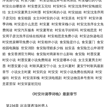
序免费小说
时安汽修厂
时安达物流单号查询系统
时安穆衍的小说
时安出自哪首诗
时安楚灵玉完结
时安时乐
时安沈淮序时安悔婚完
结
女主叫安夏男主叫时墨
时安时苒的小说
时安姐姐
时安沈淮序周
子彦完结
食安校园
女主叫时安的小说
时安原名
时安平
时安许潞
季诗晚
时安是什么意思
时安夏
时安青宋槐小说
时安沈淮序全文免
费阅读
时安汽车服务
时安夏寄欢
时安名字好听吗
时安相思意
时
安周子彦沈淮序后续在线阅读
时安相思意免费小说
时安达快递电话
时安然裴卿羽免费小说
时安相伴小说
食安险是什么
食安厦门
食安
校园电脑版
世安消防
食安险理赔多少钱
始安县
食安险怎么申请理
赔
食安香洲官方网站
食安险对商家有什么影响
食安险
时墨安夏
时安小说
时墨安夏小说免费阅读
时安是哪本小说
女主安夏男主时
墨
时墨安夏小说
时靳风夏安宁小说
女主叫夏时
夏安宁时靳风最新
章节
小说女主时夏
时安药业
时安安
时安小说免费在线阅读
时安
穆珩
时安吉
时安清宋槐
时安演电视剧
时安达物流单号查询
时安
意霍景琛
时安宋宴初完结
《时安许潞季诗晚》最新章节
第194章 这凉薄透顶的男人