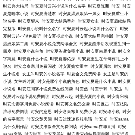
时云兴大结局
时安夏时云兴小说叫什么名字
时安夏陈渊
时安
时安
夏是哪本小说
时安夏唐楚君
时安夏温姨娘第一凤女
时安夏重生小
说名字
时安夏醒来
时安夏大结局番外
时安夏女主
时安夏后续结局
完整版
时安夏小说叫什么名字
时安夏时云起小说叫什么名字
时安
夏时云起小说免费听
时安夏岑鸢小说
时安夏大结局完整版
时安夏
温姨娘第二集
时安夏小说免费阅读全文
时安夏醒来后发现重生到十
四岁
时安夏小说主角
时安夏岑鸢免费小说
时安夏南雁小说
时安名
字寓意
时安夏什么小说
时安夏姜佑深
时安夏重生在哥哥葬礼上小
说名
时安念秦寒川免费阅读
时安夏嫡女重生
时安夏后续
时安夏重
生小说名
女主叫时安的小说名字
时夏全文免费阅读
女主是时安的
小说
女主叫时夏
时安是哪个小说的角色
时安夏是什么小说
时安夏
小说名
时安江闻寒小说免费在线阅读
时安然
时安于鹤
时安达
时
安夏时云起小说免费阅读
时安夏云起
时墨安夏的小说
时安青宋槐
时安念秦寒川免费小说阅读
时安英文名怎么读
时安反击
时安桉陆
淮璟免费阅读
时安的意思
时安念秦寒川免费小说
时安珞小说
时安
的名字寓意
时安念楚天阔
时安达速递客服电话
时安光
时安sama
为什么删作品
时安沈淮叙全文免费阅读
时安sama在哪直播
时安
sama套路
时安时苒
时安季晏礼
时安青宋槐结局完整版
时安近况