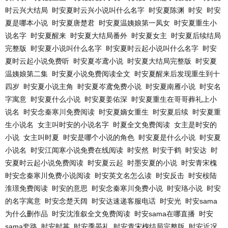
时云兴大结局
时安夏时云兴小说叫什么名字
时安夏陈渊
时安
时安
夏是哪本小说
时安夏唐楚君
时安夏温姨娘第一凤女
时安夏重生小
说名字
时安夏醒来
时安夏大结局番外
时安夏女主
时安夏后续结局
完整版
时安夏小说叫什么名字
时安夏时云起小说叫什么名字
时安
夏时云起小说免费听
时安夏岑鸢小说
时安夏大结局完整版
时安夏
温姨娘第二集
时安夏小说免费阅读全文
时安夏醒来后发现重生到十
四岁
时安夏小说主角
时安夏岑鸢免费小说
时安夏南雁小说
时安名
字寓意
时安夏什么小说
时安夏姜佑深
时安夏重生在哥哥葬礼上小
说名
时安念秦寒川免费阅读
时安夏嫡女重生
时安夏后续
时安夏重
生小说名
女主叫时安的小说名字
时夏全文免费阅读
女主是时安的
小说
女主叫时夏
时安是哪个小说的角色
时安夏是什么小说
时安夏
小说名
时安江闻寒小说免费在线阅读
时安然
时安于鹤
时安达
时
安夏时云起小说免费阅读
时安夏云起
时墨安夏的小说
时安青宋槐
时安念秦寒川免费小说阅读
时安英文名怎么读
时安反击
时安桉陆
淮璟免费阅读
时安的意思
时安念秦寒川免费小说
时安珞小说
时安
的名字寓意
时安念楚天阔
时安达速递客服电话
时安光
时安sama
为什么删作品
时安沈淮叙全文免费阅读
时安sama在哪直播
时安
sama套路
时安时苒
时安季晏礼
时安青宋槐结局完整版
时安近况