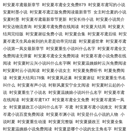
时安夏岑鸢最新章节
时安夏岑鸢全文免费879
时安夏岑鸢写的小说
安夏时墨小说
时安夏岑鸢正版免费阅读最新章节
女主时念夏的小说
安夏时墨
时安夏岑鸢最新章节更新
时安长待小说
时安夏小说简介
时安达物流查询
时安夏岑鸢免费在线阅读
时安夏大结局
时安夏大
结局完结版
时安夏谢征免费小说
时安夏合集
时安夏岑鸢后续
时安
夏岑鸢天生凤命捡到的夫君是幼帝完结篇
时安夏盛世聿
时安夏岑鸢
小说第一凤女最新章节
时安夏重生小说叫什么名字
时安夏岑鸢全文
免费阅读无弹窗
时安夏岑鸢全文免费阅读
时安夏岑鸢小说免费在线
阅读
时安夏时云兴小说叫什么名字啊
时安夏温姨娘时云兴免费阅读
时安夏时云小说阅读
时安夏小说女主
时安夏免费听书
时夏免费阅
读
时安夏大结局178集
时安夏凤还巢
时安夏谢征
时安夏重生书名
叫什么
时安夏有声小说
时靳风夏安宁全文阅读
时安夏时云起的小
说
时安夏重生了小说名
时安夏温姨娘小说叫什么名字
时安夏岑鸢
在线阅读
时安夏岑鸢TXT
时安夏岑鸢全文免费
时安夏岑鸢第一凤
女
时安夏摄政王小说叫什么名字
岑鸢
时安夏岑鸢小说推文
时安夏
岑鸢小说百度免费阅读
时安夏岑渊小说
时安是什么小说的人物
小
说时夏
时安夏重生动漫
时安夏完整版
时安夏摄政王
时安夏全集
时安夏温姨娘小说免费阅读
时安夏是哪个小说的女主角名字
时安夏