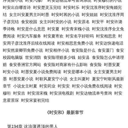
序免费小说
时安汽修厂
时安达物流单号查询系统
时安穆衍的小说
时安出自哪首诗
时安楚灵玉完结
时安时乐
时安沈淮序时安悔婚完
结
女主叫安夏男主叫时墨
时安时苒的小说
时安姐姐
时安沈淮序周
子彦完结
食安校园
女主叫时安的小说
时安原名
时安平
时安许潞
季诗晚
时安是什么意思
时安夏
时安青宋槐小说
时安沈淮序全文免
费阅读
时安汽车服务
时安夏寄欢
时安名字好听吗
时安相思意
时
安周子彦沈淮序后续在线阅读
时安相思意免费小说
时安达快递电话
时安然裴卿羽免费小说
时安相伴小说
食安险是什么
食安厦门
食安
校园电脑版
世安消防
食安险理赔多少钱
始安县
食安险怎么申请理
赔
食安香洲官方网站
食安险对商家有什么影响
食安险
时墨安夏
时安小说
时墨安夏小说免费阅读
时安是哪本小说
女主安夏男主时
墨
时墨安夏小说
时靳风夏安宁小说
女主叫夏时
夏安宁时靳风最新
章节
小说女主时夏
时安药业
时安安
时安小说免费在线阅读
时安
穆珩
时安吉
时安清宋槐
时安演电视剧
时安达物流单号查询
时安
意霍景琛
时安宋宴初完结
《时安和》最新章节
第194章 这凉薄透顶的男人