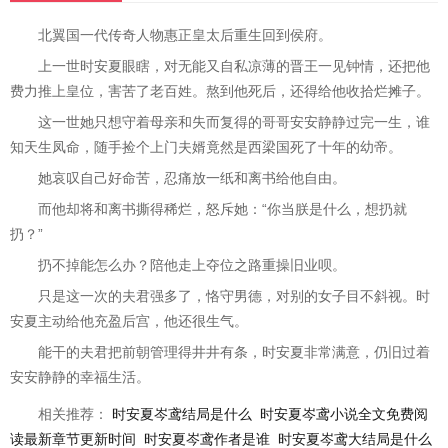
北翼国一代传奇人物惠正皇太后重生回到侯府。
上一世时安夏眼瞎，对无能又自私凉薄的晋王一见钟情，还把他
费力推上皇位，害苦了老百姓。熬到他死后，还得给他收拾烂摊子。
这一世她只想守着母亲和失而复得的哥哥安安静静过完一生，谁
知天生凤命，随手捡个上门夫婿竟然是西梁国死了十年的幼帝。
她哀叹自己好命苦，忍痛放一纸和离书给他自由。
而他却将和离书撕得稀烂，怒斥她：“你当朕是什么，想扔就
扔？”
扔不掉能怎么办？陪他走上夺位之路重操旧业呗。
只是这一次的夫君强多了，恪守男德，对别的女子目不斜视。时
安夏主动给他充盈后宫，他还很生气。
能干的夫君把前朝管理得井井有条，时安夏非常满意，仍旧过着
安安静静的幸福生活。
相关推荐：
时安夏岑鸢结局是什么
时安夏岑鸢小说全文免费阅
读最新章节更新时间
时安夏岑鸢作者是谁
时安夏岑鸢大结局是什么