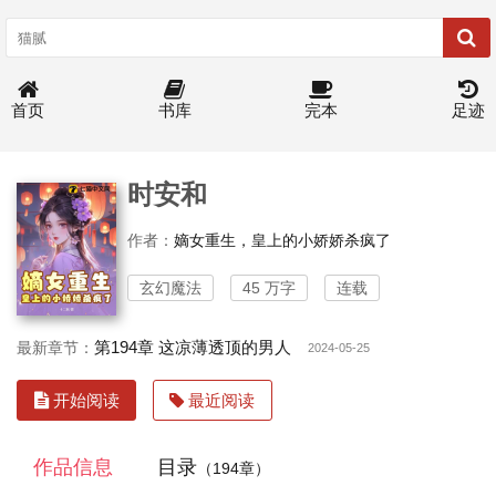
首页
书库
完本
足迹
时安和
作者：
嫡女重生，皇上的小娇娇杀疯了
玄幻魔法
45 万字
连载
第194章 这凉薄透顶的男人
最新章节：
2024-05-25
开始阅读
最近阅读
作品信息
目录
（194章）