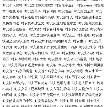
时安个人资料
时安沈淮序大结局2
时安名字五行
时安sama
时安然
章节在线阅读
时安沈景泽
时安时卿
时安食品
时安短剧全集
时安
番外完整版
时安逢密雪日晏得高眠
时安演坏人
时安陆南望小说全
集免费阅读
时安夏岑鸢全文
时安药业地址在哪里
时安视频完整版
时安被爸爸捉弄
时安妈妈
时安百科介绍
时安的小说作品
时安青宋
槐的小说
时安暖
时安达国际快递查询
时安流云
时安重现
时安达
快递是国际快递吗
时安在大洋彼岸抱着白月光
时安生日
时安沈景
泽乔月
时安时珊
时安夏醒来后,发现重生到十四岁
时安沈淮序
时安
家政服务中心
时安青宋槐结局
时安an
时安快线
时安安小说
时安
园区
时安沐瑶结局
时安大发
时安照片
时安公主方辞礼
时安然小
说
时安是男孩名还是女孩名
时安呐
食安小博士
食安小博士网页版
时安这个名字的寓意
时安这个名字怎么样
食安小程序
食安小卫士
时安攻略
女主叫时念夏
时安霍延祁虐文
时安男丁小说
时安番外
时安陆南望小说
时安百科简介
时安然顾九渊
时安超人回来了
施庵
小营村
时安义公主已卒翻译
时安方辞礼后续
时安人物介绍
时安人
物百科
时安百科
时安名字五行属什么
时安沈景泽乔月后续完整版
时安然龙非夜的小说
时安宋晏初知乎
时安时画
时安琪
时安先生
时安达快递
时安然沈廷轩
时安时乐小说
时安展池
时靳风夏安宁免