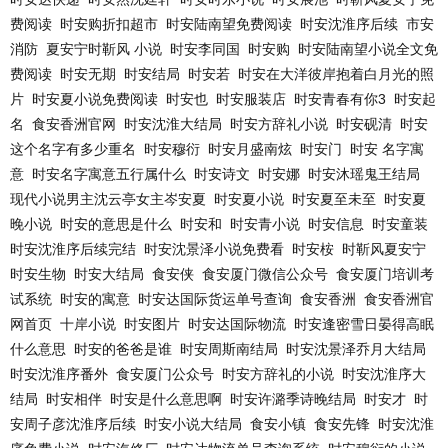
费阅读
时安购折扣超市
时安陆南望免费阅读
时安沈淮序后续
市安
消防
夏安宁时靳风 小说
时安李同国
时安购
时安陆南望小说全文免
费阅读
时安无期
时安结局
时安若
时安在大洋彼岸抱着白月光的照
片
时安夏小说免费阅读
时安也
时安服装店
时安青春有你3
时安起
名
食安香洲官网
时安沈淮大结局
时安方辞礼小说
时安砚清
时安
这个名字有多少重名
时安穆衍
时安月盛南炫
时安门
时安 名字寓
意
时安名字寓意五行属什么
时安诗文
时安娜
时安沐瑶鬼王结局
现代小说男主沈云亭女主岑安夏
时安夏小说
时安夏至未至
时安夏
晚小说
时安的意思是什么
时安和
时安青小说
时安信息
时安童装
时安沈淮序后续完结
时安沈景泽小说免费看
时安桉
时靳风夏安宁
时安生物
时安大结局
食安侠
食安厦门微信公众号
食安厦门培训考
试系统
时安的寓意
时安达国际货运单号查询
食安香洲
食安香洲官
网首页
十岸小说
时安图片
时安达国际物流
时安逢密雪日晏得高眠
什么意思
时安的爸爸是谁
时安周斯南结局
时安沈景泽乔月大结局
时安沈淮序番外
食安厦门公众号
时安方辞礼的小说
时安沈淮序大
结局
时安相伴
时安是什么意思啊
时安许潞季诗晚结局
时安才
时
安周子彦沈淮序后续
时安小说大结局
食安小镇
食安先锋
时安沈淮